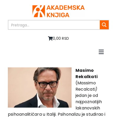
Skip
to
content
0,00 RSD
Toggle
Naviga
Početna
O nama
Masimo
Rekalkati
Knjige
(Massimo
U pripremi
Recalcati
)
Akcija
jedan je od
najpoznatijih
Autori
lakanovskih
Vesti
psihoanalitičara u Italiji. Psihonalizu je studirao i