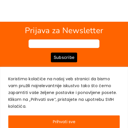
Prijava za Newsletter
Subscribe
Koristimo kolačiće na našoj veb stranici da bismo
O NAMA
KNJIGE
MOJ NALOG
KONTAKT
USLOVI KUPOVINE
vam pružili najrelevantnije iskustvo tako što ćemo
ZAŠTITA PRIVATNOSTI KORISNIKA
zapamtiti vaše željene postavke i ponovljene posete.
Klikom na „Prihvati sve“, pristajete na upotrebu SVIH
kolačića.
Prihvati sve
AKADEMSKA KNJIGA © 2023