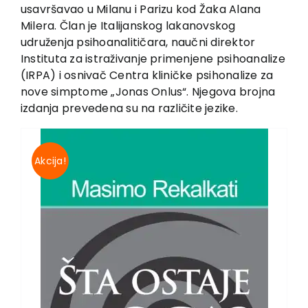
EU PROJEKTI
usavršavao u Milanu i Parizu kod Žaka Alana
Milera. Član je Italijanskog lakanovskog
Kontakt
udruženja psihoanalitičara, naučni direktor
Instituta za istraživanje primenjene psihoanalize
(IRPA) i osnivač Centra kliničke psihonalize za
nove simptome „Jonas Onlus“. Njegova brojna
izdanja prevedena su na različite jezike.
Akcija!