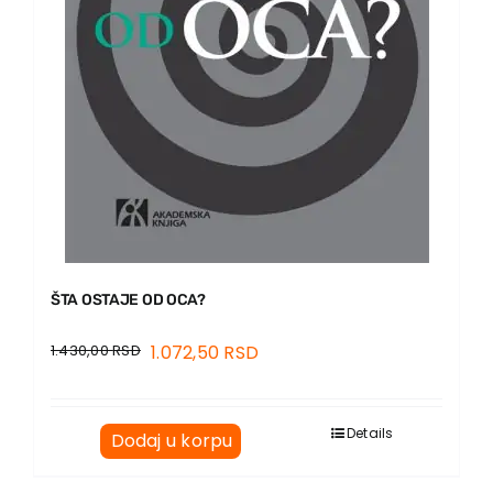
ŠTA OSTAJE OD OCA?
1.430,00
RSD
1.072,50
RSD
Details
Dodaj u korpu