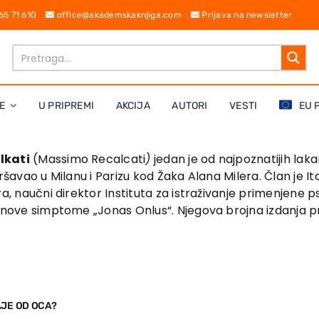
 65 71 610
office@akademskaknjiga.com
Prijava na newsletter
E
U PRIPREMI
AKCIJA
AUTORI
VESTI
EU 
lkati
(Massimo Recalcati
)
jedan je od najpoznatijih lakan
vršavao u Milanu i Parizu kod Žaka Alana Milera. Član je 
a, naučni direktor Instituta za istraživanje primenjene p
 nove simptome „Jonas Onlus“. Njegova brojna izdanja pre
AJE OD OCA?