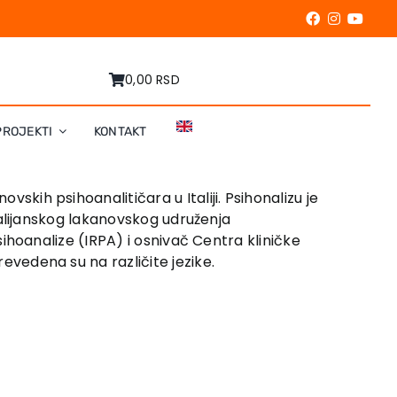
0,00 RSD
PROJEKTI
KONTAKT
ovskih psihoanalitičara u Italiji. Psihonalizu je
Italijanskog lakanovskog udruženja
sihoanalize (IRPA) i osnivač Centra kliničke
vedena su na različite jezike.