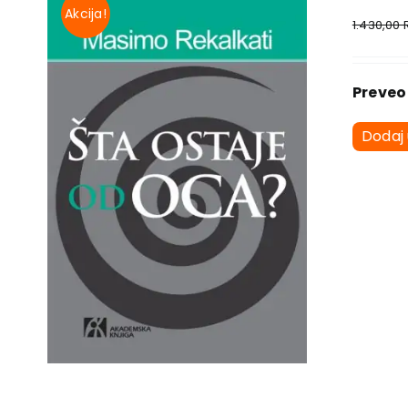
Akcija!
1.430,00
Preveo 
Dodaj