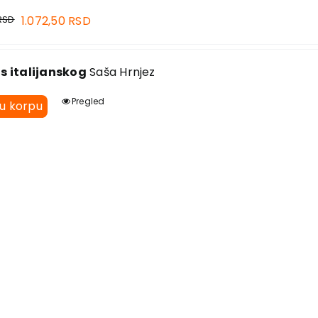
RSD
1.072,50
RSD
s italijanskog
Saša Hrnjez
Pregled
 u korpu