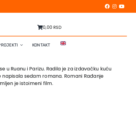
0,00 RSD
PROJEKTI
KONTAKT
se u Ruanu i Parizu. Radila je za izdavačku kuću
a je napisala sedam romana. Romani Rađanje
mljen je istoimeni film.