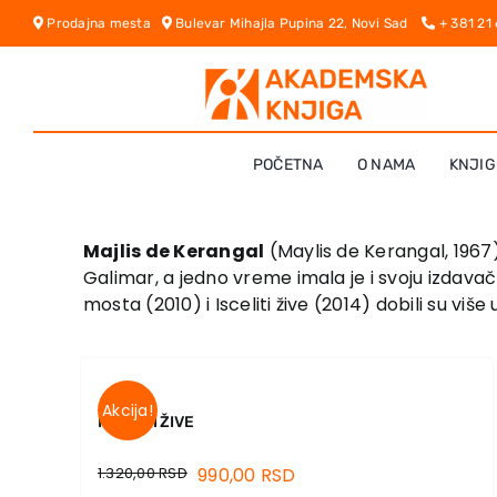
Skip
Prodajna mesta
Bulevar Mihajla Pupina 22, Novi Sad
+ 381 21
to
content
POČETNA
O NAMA
KNJIG
Majlis de Kerangal
(Maylis de Kerangal, 1967),
Galimar, a jedno vreme imala je i svoju izdav
mosta (2010) i Isceliti žive (2014) dobili su viš
Akcija!
ISCELITI ŽIVE
1.320,00
RSD
990,00
RSD