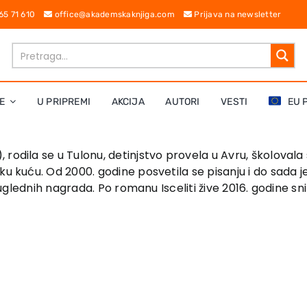
 65 71 610
office@akademskaknjiga.com
Prijava na newsletter
E
U PRIPREMI
AKCIJA
AUTORI
VESTI
EU 
 rodila se u Tulonu, detinjstvo provela u Avru, školovala 
ačku kuću. Od 2000. godine posvetila se pisanju i do sad
e uglednih nagrada. Po romanu Isceliti žive 2016. godine sni