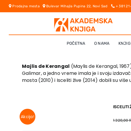
Skip
Prodajna mesta
Bulevar Mihajla Pupina 22, Novi Sad
+ 381 21
to
content
POČETNA
O NAMA
KNJIG
Majlis de Kerangal
(Maylis de Kerangal, 1967),
Galimar, a jedno vreme imala je i svoju izdav
mosta (2010) i Isceliti žive (2014) dobili su viš
ISCELITI 
Akcija!
1.320,00