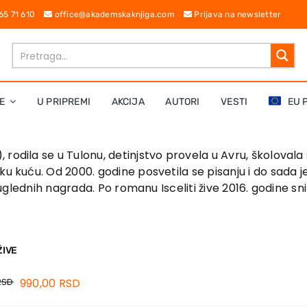
 65 71 610
office@akademskaknjiga.com
Prijava na newsletter
E
U PRIPREMI
AKCIJA
AUTORI
VESTI
EU 
 rodila se u Tulonu, detinjstvo provela u Avru, školovala 
ačku kuću. Od 2000. godine posvetila se pisanju i do sad
e uglednih nagrada. Po romanu Isceliti žive 2016. godine sni
ŽIVE
RSD
990,00
RSD