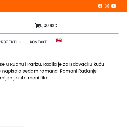
0,00 RSD
PROJEKTI
KONTAKT
se u Ruanu i Parizu. Radila je za izdavačku kuću
a je napisala sedam romana. Romani Rađanje
mljen je istoimeni film.