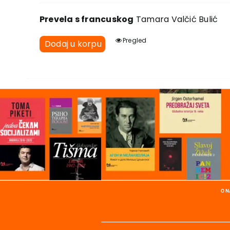
Prevela s francuskog
Tamara Valčić Bulić
Pregled
Dodaj u korpu
O 