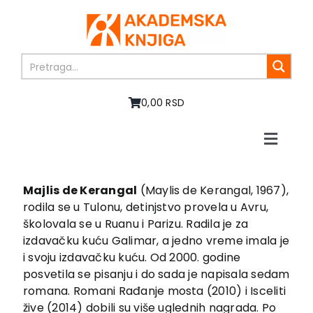
Skip
to
content
0,00 RSD
Toggle
Naviga
Početna
O nama
Majlis de Kerangal
(Maylis de Kerangal, 1967),
rodila se u Tulonu, detinjstvo provela u Avru,
Knjige
školovala se u Ruanu i Parizu. Radila je za
U pripremi
izdavačku kuću Galimar, a jedno vreme imala je
Akcija
i svoju izdavačku kuću. Od 2000. godine
posvetila se pisanju i do sada je napisala sedam
Autori
romana. Romani Rađanje mosta (2010) i Isceliti
Vesti
žive (2014) dobili su više uglednih nagrada. Po