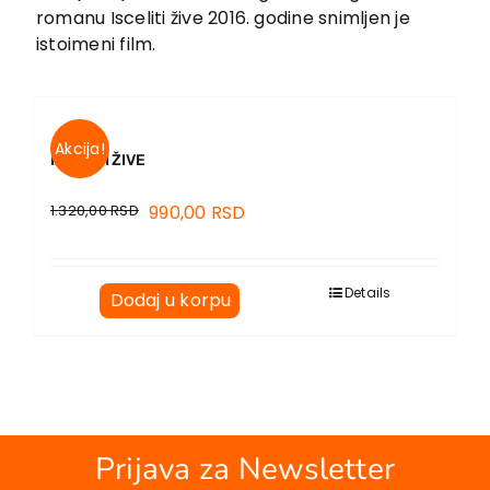
EU PROJEKTI
romanu Isceliti žive 2016. godine snimljen je
Kontakt
istoimeni film.
Akcija!
ISCELITI ŽIVE
1.320,00
RSD
990,00
RSD
Details
Dodaj u korpu
Prijava za Newsletter