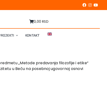
0,00 RSD
PROJEKTI
KONTAKT
na predmetu „Metode predavanja filozofije i etike“
verzitetu u Beču na posebnoj ugovornoj osnovi