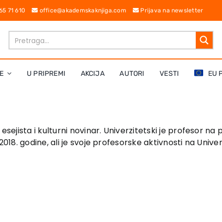
 65 71 610
office@akademskaknjiga.com
Prijava na newsletter
E
U PRIPREMI
AKCIJA
AUTORI
VESTI
EU 
of, esejista i kulturni novinar. Univerzitetski je profesor 
 2018. godine, ali je svoje profesorske aktivnosti na Uni