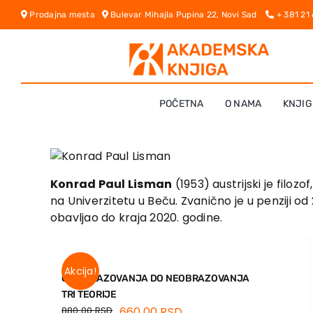
Skip
Prodajna mesta
Bulevar Mihajla Pupina 22, Novi Sad
+ 381 21
to
content
POČETNA
O NAMA
KNJIG
Konrad Paul Lisman
(1953) austrijski je filoz
na Univerzitetu u Beču. Zvanično je u penziji od
obavljao do kraja 2020. godine.
Akcija!
OD OBRAZOVANJA DO NEOBRAZOVANJA
TRI TEORIJE
880,00
RSD
660,00
RSD