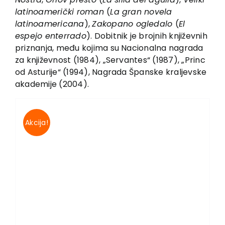
Vesti
latinoamerički roman
(
La gran novela
EU PROJEKTI
latinoamericana
),
Zakopano ogledalo
(
El
espejo enterrado
). Dobitnik je brojnih književnih
Kontakt
priznanja, među kojima su Nacionalna nagrada
za književnost (1984), „Servantes“ (1987), „Princ
od Asturije“ (1994), Nagrada Španske kraljevske
akademije (2004).
Akcija!