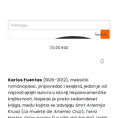
Skip
to
content
Search
0,00 RSD
Toggle
Naviga
Početna
O nama
Karlos Fuentes
(1928
–
2012), meksički
romanopisac, pripovedač i esejista, jedan je od
Knjige
najznačajnijih autora u istoriji hispanoameričke
U pripremi
književnosti. Napisao je preko sedamdeset
Akcija
knjiga, među kojima se izdvajaju
Smrt Artemija
Krusa
(
La muerte de Artemio Cruz
),
Terra
Autori
Nostra
,
Orlov presto
(
La silla del águila
),
Veliki