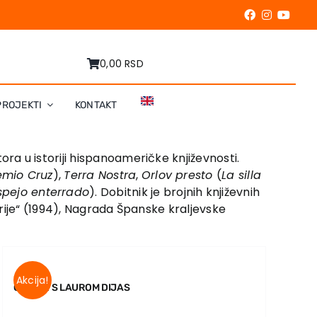
0,00 RSD
PROJEKTI
KONTAKT
ora u istoriji hispanoameričke književnosti.
emio Cruz
),
Terra Nostra
,
Orlov presto
(
La silla
espejo enterrado
). Dobitnik je brojnih književnih
rije“ (1994), Nagrada Španske kraljevske
Akcija!
GODINE S LAUROM DIJAS