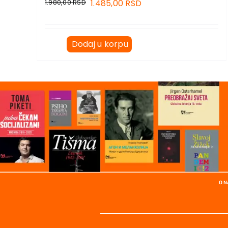
1.980,00
RSD
1.485,00
RSD
Dodaj u korpu
O 