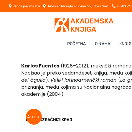
Skip
Prodajna mesta
Bulevar Mihajla Pupina 22, Novi Sad
+ 381 21
to
content
POČETNA
O NAMA
KNJIG
Karlos Fuentes
(1928
–
2012), meksički romanopi
Napisao je preko sedamdeset knjiga, među koji
del águila
),
Veliki latinoamerički roman
(
La g
priznanja, među kojima su Nacionalna nagrada z
akademije (2004).
Akcija!
NAJPROZRAČNIJI KRAJ