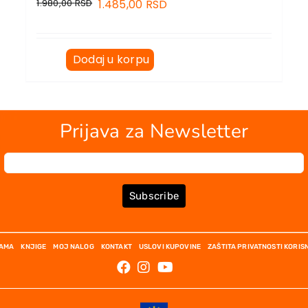
1.980,00
RSD
1.485,00
RSD
Dodaj u korpu
Prijava za Newsletter
Subscribe
NAMA
KNJIGE
MOJ NALOG
KONTAKT
USLOVI KUPOVINE
ZAŠTITA PRIVATNOSTI KORIS