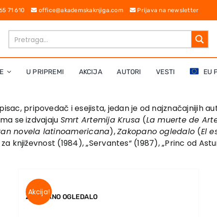
 65 71 610
office@akademskaknjiga.com
Prijava na newsletter
E
U PRIPREMI
AKCIJA
AUTORI
VESTI
EU 
sac, pripovedač i esejista, jedan je od najznačajnijih aut
ma se izdvajaju
Smrt Artemija Krusa
(
La muerte de Art
ran novela latinoamericana
),
Zakopano ogledalo
(
El 
a književnost (1984), „Servantes“ (1987), „Princ od Astu
Akcija!
ZAKOPANO OGLEDALO