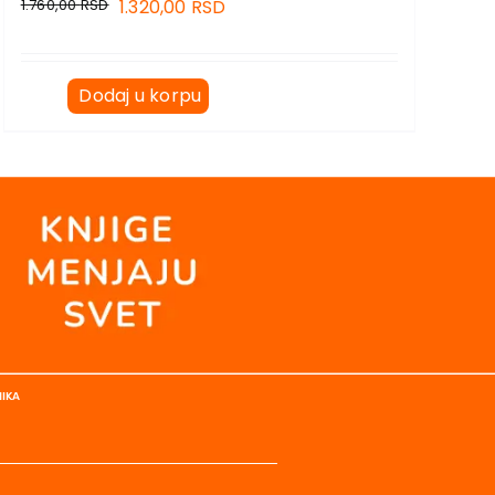
1.760,00
RSD
1.320,00
RSD
Dodaj u korpu
NIKA