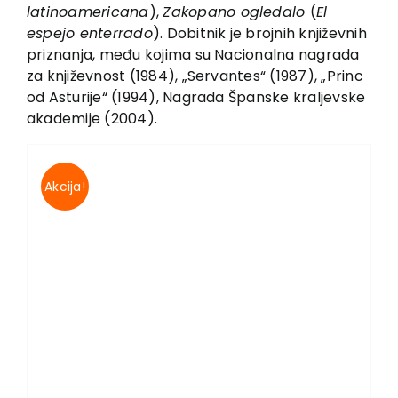
EU PROJEKTI
latinoamericana
),
Zakopano ogledalo
(
El
espejo enterrado
). Dobitnik je brojnih književnih
Kontakt
priznanja, među kojima su Nacionalna nagrada
za književnost (1984), „Servantes“ (1987), „Princ
od Asturije“ (1994), Nagrada Španske kraljevske
akademije (2004).
Akcija!