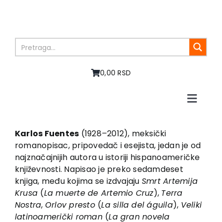
Skip
to
content
0,00 RSD
Toggle
Naviga
Početna
O nama
Karlos Fuentes
(1928
–
2012), meksički
romanopisac, pripovedač i esejista, jedan je od
Knjige
najznačajnijih autora u istoriji hispanoameričke
U pripremi
književnosti. Napisao je preko sedamdeset
Akcija
knjiga, među kojima se izdvajaju
Smrt Artemija
Krusa
(
La muerte de Artemio Cruz
),
Terra
Autori
Nostra
,
Orlov presto
(
La silla del águila
),
Veliki
Vesti
latinoamerički roman
(
La gran novela