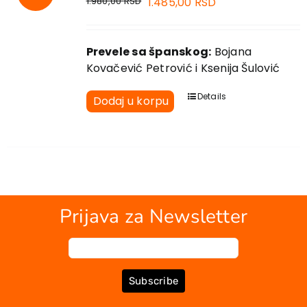
1.980,00
RSD
1.485,00
RSD
Prevele sa španskog:
Bojana
Kovačević Petrović i Ksenija Šulović
Details
Dodaj u korpu
Prijava za Newsletter
Subscribe