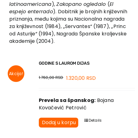
EU PROJEKTI
latinoamericana
),
Zakopano ogledalo
(
El
espejo enterrado
). Dobitnik je brojnih književnih
Kontakt
priznanja, među kojima su Nacionalna nagrada
za književnost (1984), „Servantes“ (1987), „Princ
od Asturije“ (1994), Nagrada Španske kraljevske
akademije (2004).
GODINE S LAUROM DIJAS
Akcija!
1.760,00
RSD
1.320,00
RSD
Prevela sa španskog:
Bojana
Kovačević Petrović
Details
Dodaj u korpu