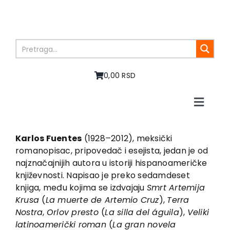
Skip
to
content
0,00 RSD
Toggle
Naviga
Početna
O nama
Karlos Fuentes
(1928
–
2012), meksički
romanopisac, pripovedač i esejista, jedan je od
Knjige
najznačajnijih autora u istoriji hispanoameričke
U pripremi
književnosti. Napisao je preko sedamdeset
Akcija
knjiga, među kojima se izdvajaju
Smrt Artemija
Krusa
(
La muerte de Artemio Cruz
),
Terra
Autori
Nostra
,
Orlov presto
(
La silla del águila
),
Veliki
Vesti
latinoamerički roman
(
La gran novela