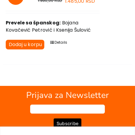
1.980,00
RSD
1.485,00
RSD
Prevele sa španskog:
Bojana
Kovačević Petrović i Ksenija Šulović
Details
Dodaj u korpu
Prijava za Newsletter
Subscribe