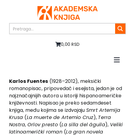
Skip
to
content
0,00 RSD
Toggle
Naviga
Početna
O nama
Karlos Fuentes
(1928
–
2012), meksički
romanopisac, pripovedač i esejista, jedan je od
Knjige
najznačajnijih autora u istoriji hispanoameričke
U pripremi
književnosti. Napisao je preko sedamdeset
Akcija
knjiga, među kojima se izdvajaju
Smrt Artemija
Krusa
(
La muerte de Artemio Cruz
),
Terra
Autori
Nostra
,
Orlov presto
(
La silla del águila
),
Veliki
Vesti
latinoamerički roman
(
La gran novela