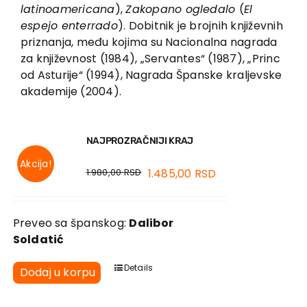
EU PROJEKTI
latinoamericana
),
Zakopano ogledalo
(
El
espejo enterrado
). Dobitnik je brojnih književnih
Kontakt
priznanja, među kojima su Nacionalna nagrada
za književnost (1984), „Servantes“ (1987), „Princ
od Asturije“ (1994), Nagrada Španske kraljevske
akademije (2004).
NAJPROZRAČNIJI KRAJ
Akcija!
1.980,00
RSD
1.485,00
RSD
Preveo sa španskog:
Dalibor
Soldatić
Details
Dodaj u korpu