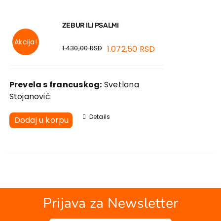
ZEBUR ILI PSALMI
Akcija!
1.430,00
RSD
1.072,50
RSD
Prevela s francuskog:
Svetlana
Stojanović
Details
Dodaj u korpu
Prijava za Newsletter