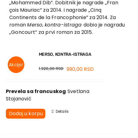
„Mohammed Dib”. Dobitnik je nagrade „Fran
Kontakt
çois Mauriac” za 2014. i nagrade „Cinq
Continents de la Francophonie” za 2014. Za
roman
Merso,
kontra-istraga
dobio je nagradu
„Goncourt” za prvi roman za 2015.
MERSO, KONTRA-ISTRAGA
Akcija!
1.320,00
RSD
990,00
RSD
Prevela sa francuskog
Svetlana
Stojanović
Details
Dodaj u korpu