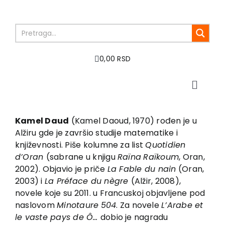
Skip
to
content
0,00 RSD
Toggle
Naviga
Početna
O nama
Kamel Daud
(Kamel Daoud, 1970) rođen je u
Alžiru gde je završio studije matematike i
Knjige
književnosti. Piše kolumne za list
Quotidien
U pripremi
d’Oran
(sabrane u knjigu
Raïna
Raïkoum
, Oran,
Akcija
2002). Objavio je priče
La Fable du nain
(Oran,
2003) i
La Préface du nègre
(Alžir, 2008),
Autori
novele koje su 2011. u Francuskoj objavljene pod
Vesti
naslovom
Minotaure
504
. Za novele
L’Arabe et
EU PROJEKTI
le vaste pays de Ô…
dobio je nagradu