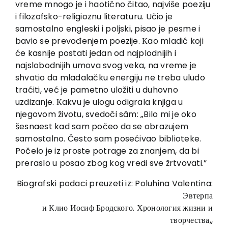
vreme mnogo je i haotično čitao, najviše poeziju
i filozofsko-religioznu literaturu. Učio je
samostalno engleski i poljski, pisao je pesme i
bavio se prevođenjem poezije. Кao mladić koji
će kasnije postati jedan od najplodnijih i
najslobodnijih umova svog veka, na vreme je
shvatio da mladalačku energiju ne treba uludo
traćiti, već je pametno uložiti u duhovno
uzdizanje. Кakvu je ulogu odigrala knjiga u
njegovom životu, svedoči sâm: „Bilo mi je oko
šesnaest kad sam počeo da se obrazujem
samostalno. Često sam posećivao biblioteke.
Počelo je iz proste potrage za znanjem, da bi
preraslo u posao zbog kog vredi sve žrtvovati.”
Biografski podaci preuzeti iz: Poluhina Valentina:
Эвтерпа
и Клио Иосиф Бродского. Хронология жизни и
творчества,,