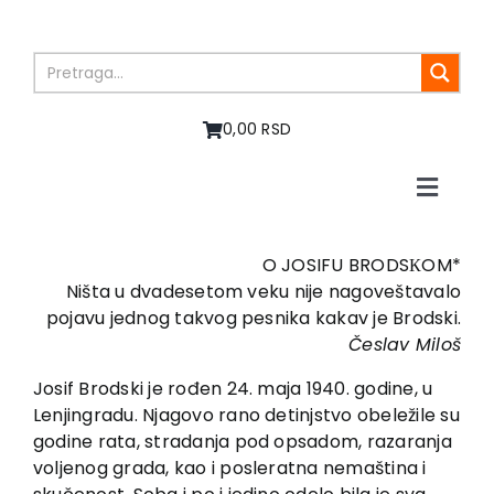
Skip
to
content
0,00 RSD
Toggle
Naviga
Početna
O nama
O JOSIFU BRODSКOM*
Ništa u dvadesetom veku nije nagoveštavalo
Knjige
pojavu jednog takvog pesnika kakav je Brodski.
U pripremi
Česlav Miloš
Akcija
Josif Brodski je rođen 24. maja 1940. godine, u
Autori
Lenjingradu. Njagovo rano detinjstvo obeležile su
Vesti
godine rata, stradanja pod opsadom, razaranja
voljenog grada, kao i posleratna nemaština i
EU PROJEKTI