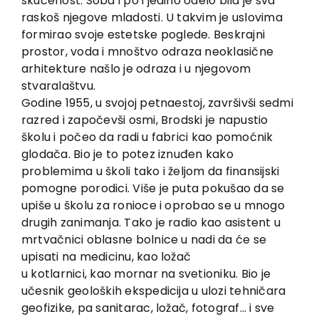
skučenost. Soba i po i jedino odelo bila je sva
Kontakt
raskoš njegove mladosti. U takvim je uslovima
formirao svoje estetske poglede. Beskrajni
prostor, voda i mnoštvo odraza neoklasične
arhitekture našlo je odraza i u njegovom
stvaralaštvu.
Godine 1955, u svojoj petnaestoj, završivši sedmi
razred i započevši osmi, Brodski je napustio
školu i počeo da radi u fabrici kao pomoćnik
glodača. Bio je to potez iznuđen kako
problemima u školi tako i željom da finansijski
pomogne porodici. Više je puta pokušao da se
upiše u školu za ronioce i oprobao se u mnogo
drugih zanimanja. Tako je radio kao asistent u
mrtvačnici oblasne bolnice u nadi da će se
upisati na medicinu, kao ložač
u kotlarnici, kao mornar na svetioniku. Bio je
učesnik geoloških ekspedicija u ulozi tehničara
geofizike, pa sanitarac, ložač, fotograf… i sve