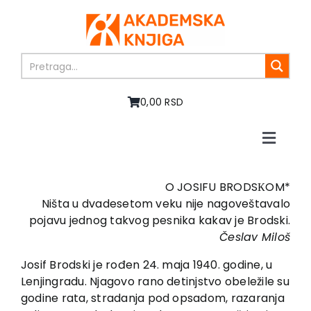
Skip
to
content
0,00 RSD
Toggle
Naviga
Početna
O nama
O JOSIFU BRODSКOM*
Ništa u dvadesetom veku nije nagoveštavalo
Knjige
pojavu jednog takvog pesnika kakav je Brodski.
U pripremi
Česlav Miloš
Akcija
Josif Brodski je rođen 24. maja 1940. godine, u
Autori
Lenjingradu. Njagovo rano detinjstvo obeležile su
Vesti
godine rata, stradanja pod opsadom, razaranja