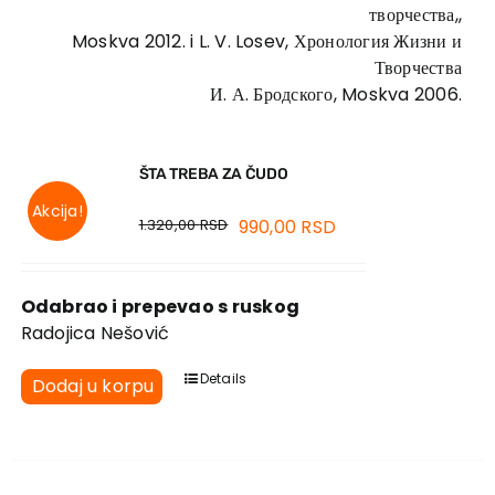
творчества,,
Moskva 2012. i L. V. Losev, Хронология Жизни и
Творчества
И. А. Бродского, Moskva 2006.
ŠTA TREBA ZA ČUDO
Akcija!
1.320,00
RSD
990,00
RSD
Odabrao i prepevao s ruskog
Radojica Nešović
Details
Dodaj u korpu