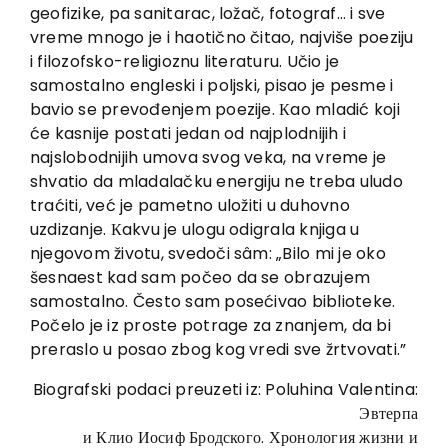
geofizike, pa sanitarac, ložač, fotograf… i sve
vreme mnogo je i haotično čitao, najviše poeziju
i filozofsko-religioznu literaturu. Učio je
samostalno engleski i poljski, pisao je pesme i
bavio se prevođenjem poezije. Кao mladić koji
će kasnije postati jedan od najplodnijih i
najslobodnijih umova svog veka, na vreme je
shvatio da mladalačku energiju ne treba uludo
traćiti, već je pametno uložiti u duhovno
uzdizanje. Кakvu je ulogu odigrala knjiga u
njegovom životu, svedoči sâm: „Bilo mi je oko
šesnaest kad sam počeo da se obrazujem
samostalno. Često sam posećivao biblioteke.
Počelo je iz proste potrage za znanjem, da bi
preraslo u posao zbog kog vredi sve žrtvovati.”
Biografski podaci preuzeti iz: Poluhina Valentina:
Эвтерпа
и Клио Иосиф Бродского. Хронология жизни и