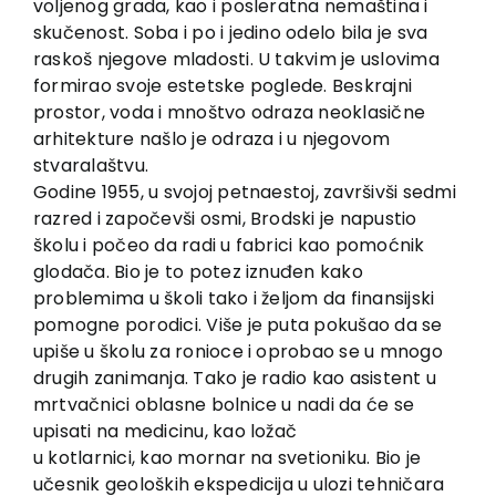
voljenog grada, kao i posleratna nemaština i
EU PROJEKTI
skučenost. Soba i po i jedino odelo bila je sva
Kontakt
raskoš njegove mladosti. U takvim je uslovima
formirao svoje estetske poglede. Beskrajni
prostor, voda i mnoštvo odraza neoklasične
arhitekture našlo je odraza i u njegovom
stvaralaštvu.
Godine 1955, u svojoj petnaestoj, završivši sedmi
razred i započevši osmi, Brodski je napustio
školu i počeo da radi u fabrici kao pomoćnik
glodača. Bio je to potez iznuđen kako
problemima u školi tako i željom da finansijski
pomogne porodici. Više je puta pokušao da se
upiše u školu za ronioce i oprobao se u mnogo
drugih zanimanja. Tako je radio kao asistent u
mrtvačnici oblasne bolnice u nadi da će se
upisati na medicinu, kao ložač
u kotlarnici, kao mornar na svetioniku. Bio je
učesnik geoloških ekspedicija u ulozi tehničara