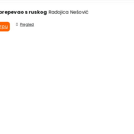
prepevao s ruskog
Radojica Nešović
Pregled
orpu