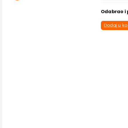
Odabrao i 
Dodaj u k