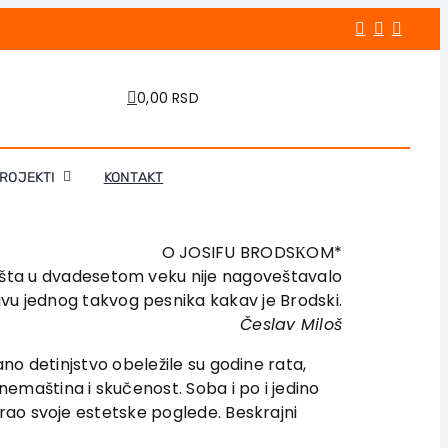
0,00 RSD
PROJEKTI
KONTAKT
O JOSIFU BRODSКOM*
išta u dvadesetom veku nije nagoveštavalo
vu jednog takvog pesnika kakav je Brodski.
Česlav Miloš
ano detinjstvo obeležile su godine rata,
emaština i skučenost. Soba i po i jedino
irao svoje estetske poglede. Beskrajni