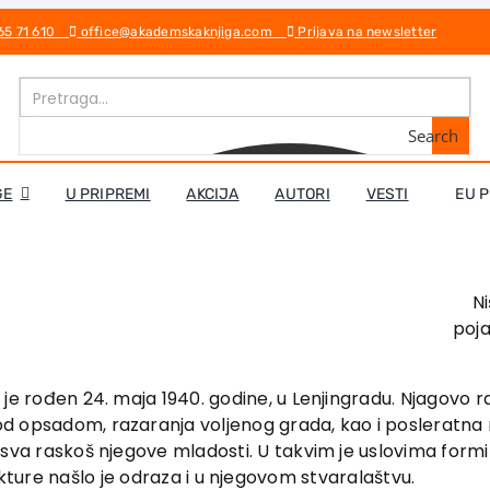
 65 71 610
office@akademskaknjiga.com
Prijava na newsletter
Search
GE
U PRIPREMI
AKCIJA
AUTORI
VESTI
EU 
N
poja
i je rođen 24. maja 1940. godine, u Lenjingradu. Njagovo r
d opsadom, razaranja voljenog grada, kao i posleratna n
e sva raskoš njegove mladosti. U takvim je uslovima form
ture našlo je odraza i u njegovom stvaralaštvu.