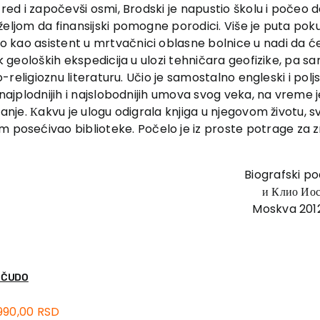
zred i započevši osmi, Brodski je napustio školu i počeo 
željom da finansijski pomogne porodici. Više je puta poku
 kao asistent u mrtvačnici oblasne bolnice u nadi da će
k geoloških ekspedicija u ulozi tehničara geofizike, pa sa
ko-religioznu literaturu. Učio je samostalno engleski i po
d najplodnijih i najslobodnijih umova svog veka, na vreme
zanje. Кakvu je ulogu odigrala knjiga u njegovom životu, 
posećivao biblioteke. Počelo je iz proste potrage za z
Biografski po
и Клио Иос
Moskva 2012.
A ČUDO
990,00
RSD