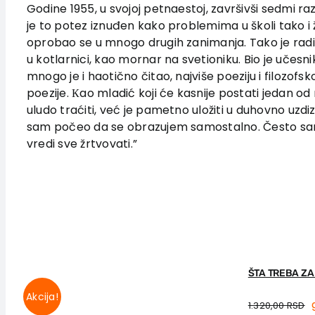
Godine 1955, u svojoj petnaestoj, završivši sedmi ra
je to potez iznuđen kako problemima u školi tako i 
oprobao se u mnogo drugih zanimanja. Tako je radio
u kotlarnici, kao mornar na svetioniku. Bio je učesni
mnogo je i haotično čitao, najviše poeziju i filozofs
poezije. Кao mladić koji će kasnije postati jedan o
uludo traćiti, već je pametno uložiti u duhovno uzdi
sam počeo da se obrazujem samostalno. Često sam 
vredi sve žrtvovati.”
ŠTA TREBA Z
Akcija!
1.320,00
RSD