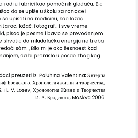
da radi u fabrici kao pomoćnik glodača. Bio
šao da se upiše u školu za ronioce i
 se upisati na medicinu, kao ložač
nitarac, ložač, fotograf… i sve vreme
ljski, pisao je pesme i bavio se prevođenjem
 je shvatio da mladalačku energiju ne treba
svedoči sâm: „Bilo mi je oko šesnaest kad
nanjem, da bi preraslo u posao zbog kog
daci preuzeti iz: Poluhina Valentina: Эвтерпа
иф Бродского. Хронология жизни и творчества,,
 i L. V. Losev, Хронология Жизни и Творчества
И. А. Бродского, Moskva 2006.