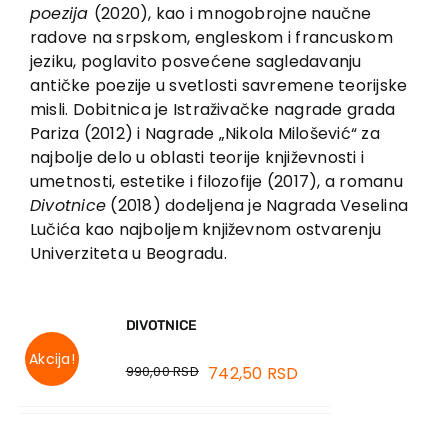
EU PROJEKTI
poezija
(2020), kao i mnogobrojne naučne
radove na srpskom, engleskom i francuskom
Kontakt
jeziku, poglavito posvećene sagledavanju
antičke poezije u svetlosti savremene teorijske
misli. Dobitnica je Istraživačke nagrade grada
Pariza (2012) i Nagrade „Nikola Milošević“ za
najbolje delo u oblasti teorije književnosti i
umetnosti, estetike i filozofije (2017), a romanu
Divotnice
(2018) dodeljena je Nagrada Veselina
Lučića kao najboljem književnom ostvarenju
Univerziteta u Beogradu.
DIVOTNICE
Akcija!
990,00
RSD
742,50
RSD