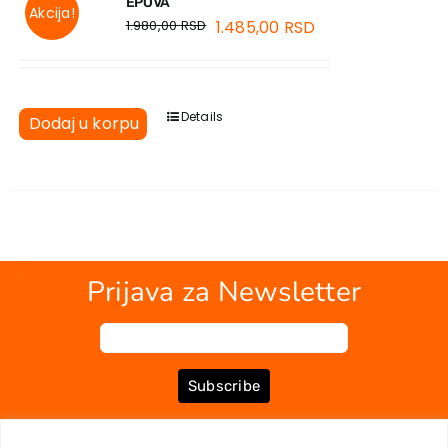
EPOVA
Akcija!
1.980,00
RSD
1.485,00
RSD
Details
Dodaj u korpu
Prijava za Newsletter
Subscribe