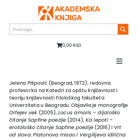
Skip
to
content
0,00 RSD
Toggle
Naviga
Početna
O nama
Jelena Pilipović (Beograd, 1972), redovna
profesorka na Katedri za opštu književnost i
Knjige
teoriju književnosti Filološkog fakulteta
U pripremi
Univerziteta u Beogradu. Objavila je monografije
Akcija
Orfejev
vek
(2005),
Locus amoris
– dijaloško
čitanje
Sapfine
poezije
(2014),
Ka lepoti
–
Autori
erotološko
čitanje
Sapfine
poezije
(2016) i
Vrt
Vesti
od slova.
Platonova
misao
i Vergilijeva
idilična