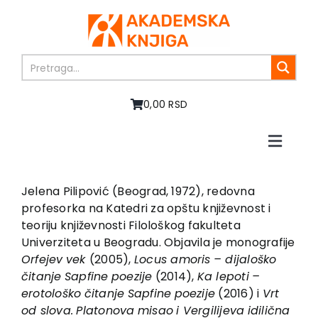
Skip
to
content
0,00 RSD
Toggle
Naviga
Početna
O nama
Jelena Pilipović (Beograd, 1972), redovna
profesorka na Katedri za opštu književnost i
Knjige
teoriju književnosti Filološkog fakulteta
U pripremi
Univerziteta u Beogradu. Objavila je monografije
Akcija
Orfejev
vek
(2005),
Locus amoris
– dijaloško
čitanje
Sapfine
poezije
(2014),
Ka lepoti
–
Autori
erotološko
čitanje
Sapfine
poezije
(2016) i
Vrt
Vesti
od slova.
Platonova
misao
i Vergilijeva
idilična