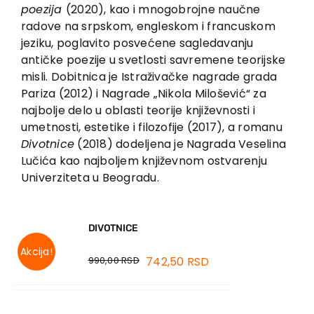
EU PROJEKTI
poezija
(2020), kao i mnogobrojne naučne
radove na srpskom, engleskom i francuskom
Kontakt
jeziku, poglavito posvećene sagledavanju
antičke poezije u svetlosti savremene teorijske
misli. Dobitnica je Istraživačke nagrade grada
Pariza (2012) i Nagrade „Nikola Milošević“ za
najbolje delo u oblasti teorije književnosti i
umetnosti, estetike i filozofije (2017), a romanu
Divotnice
(2018) dodeljena je Nagrada Veselina
Lučića kao najboljem književnom ostvarenju
Univerziteta u Beogradu.
DIVOTNICE
Akcija!
990,00
RSD
742,50
RSD