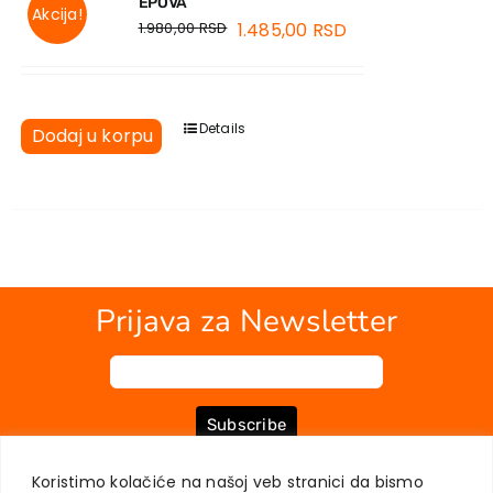
EPOVA
Akcija!
1.980,00
RSD
1.485,00
RSD
Details
Dodaj u korpu
Prijava za Newsletter
Subscribe
Koristimo kolačiće na našoj veb stranici da bismo