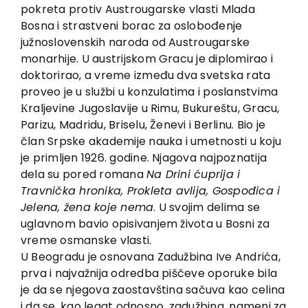
EU PROJEKTI
pokreta protiv Austrougarske vlasti Mlada
Bosna i strastveni borac za oslobođenje
Kontakt
južnoslovenskih naroda od Austrougarske
monarhije. U austrijskom Gracu je diplomirao i
doktorirao, a vreme između dva svetska rata
proveo je u službi u konzulatima i poslanstvima
Кraljevine Jugoslavije u Rimu, Bukureštu, Gracu,
Parizu, Madridu, Briselu, Ženevi i Berlinu. Bio je
član Srpske akademije nauka i umetnosti u koju
je primljen 1926. godine. Njagova najpoznatija
dela su pored romana
Na Drini ćuprija i
Travnička hronika, Prokleta avlija, Gospođica i
Jelena, žena koje nema
. U svojim delima se
uglavnom bavio opisivanjem života u Bosni za
vreme osmanske vlasti.
U Beogradu je osnovana Zadužbina Ive Andrića,
prva i najvažnija odredba piščeve oporuke bila
je da se njegova zaostavština sačuva kao celina
i da se, kao legat odnosno, zadužbina, nameni za