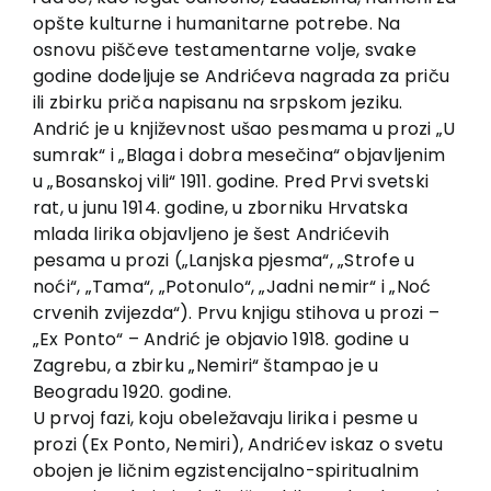
opšte kulturne i humanitarne potrebe. Na
osnovu piščeve testamentarne volje, svake
godine dodeljuje se Andrićeva nagrada za priču
ili zbirku priča napisanu na srpskom jeziku.
Andrić je u književnost ušao pesmama u prozi „U
sumrak“ i „Blaga i dobra mesečina“ objavljenim
u „Bosanskoj vili“ 1911. godine. Pred Prvi svetski
rat, u junu 1914. godine, u zborniku Hrvatska
mlada lirika objavljeno je šest Andrićevih
pesama u prozi („Lanjska pjesma“, „Strofe u
noći“, „Tama“, „Potonulo“, „Jadni nemir“ i „Noć
crvenih zvijezda“). Prvu knjigu stihova u prozi –
„Ex Ponto“ – Andrić je objavio 1918. godine u
Zagrebu, a zbirku „Nemiri“ štampao je u
Beogradu 1920. godine.
U prvoj fazi, koju obeležavaju lirika i pesme u
prozi (Ex Ponto, Nemiri), Andrićev iskaz o svetu
obojen je ličnim egzistencijalno-spiritualnim