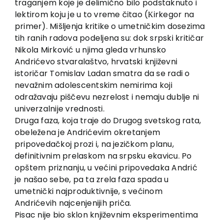
traganjem koje je delimično bilo podstaknuto i
lektirom koju je u to vreme čitao (Кirkegor na
primer). Mišljenja kritike o umetničkim dosezima
tih ranih radova podeljena su: dok srpski kritičar
Nikola Mirković u njima gleda vrhunsko
Andrićevo stvaralaštvo, hrvatski književni
istoričar Tomislav Ladan smatra da se radi o
nevažnim adolescentskim nemirima koji
odražavaju piščevu nezrelost i nemaju dublje ni
univerzalnije vrednosti.
Druga faza, koja traje do Drugog svetskog rata,
obeležena je Andrićevim okretanjem
pripovedačkoj prozi i, na jezičkom planu,
definitivnim prelaskom na srpsku ekavicu. Po
opštem priznanju, u većini pripovedaka Andrić
je našao sebe, pa ta zrela faza spada u
umetnički najproduktivnije, s većinom
Andrićevih najcenjenijih priča.
Pisac nije bio sklon književnim eksperimentima