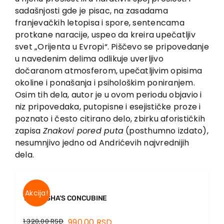
sadašnjosti gde je pisac, na zasadama
franjevačkih letopisa i spore, sentencama
protkane naracije, uspeo da kreira upečatljiv
svet „Orijenta u Evropi“. Piščevo se pripovedanje
u navedenim delima odlikuje uverljivo
dočaranom atmosferom, upečatljivim opisima
okoline i ponašanja i psihološkim poniranjem.
Osim tih dela, autor je u ovom periodu objavio i
niz pripovedaka, putopisne i esejističke proze i
poznato i često citirano delo, zbirku aforističkih
zapisa
Znakovi pored puta
(posthumno izdato),
nesumnjivo jedno od Andrićevih najvrednijih
dela.
Akcija!
THE PASHA’S CONCUBINE
1.320,00
RSD
990,00
RSD