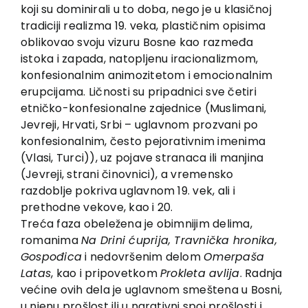
koji su dominirali u to doba, nego je u klasičnoj
tradiciji realizma 19. veka, plastičnim opisima
oblikovao svoju vizuru Bosne kao razmeđa
istoka i zapada, natopljenu iracionalizmom,
konfesionalnim animozitetom i emocionalnim
erupcijama. Ličnosti su pripadnici sve četiri
etničko-konfesionalne zajednice (Muslimani,
Jevreji, Hrvati, Srbi – uglavnom prozvani po
konfesionalnim, često pejorativnim imenima
(Vlasi, Turci)), uz pojave stranaca ili manjina
(Jevreji, strani činovnici), a vremensko
razdoblje pokriva uglavnom 19. vek, ali i
prethodne vekove, kao i 20.
Treća faza obeležena je obimnijim delima,
romanima
Na Drini ćuprija, Travnička hronika,
Gospođica
i nedovršenim delom
Omerpaša
Latas
, kao i pripovetkom
Prokleta avlija
. Radnja
većine ovih dela je uglavnom smeštena u Bosni,
u njenu prošlost ili u narativni spoj prošlosti i