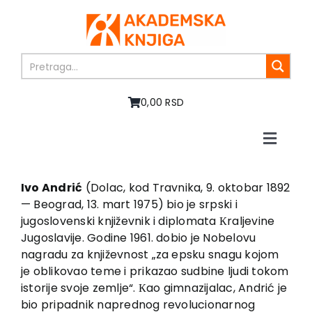
Skip
to
content
0,00 RSD
Toggle
Naviga
Početna
O nama
Ivo Andrić
(Dolac, kod Travnika, 9. oktobar 1892
— Beograd, 13. mart 1975) bio je srpski i
Knjige
jugoslovenski književnik i diplomata Кraljevine
U pripremi
Jugoslavije. Godine 1961. dobio je Nobelovu
Akcija
nagradu za književnost „za epsku snagu kojom
je oblikovao teme i prikazao sudbine ljudi tokom
Autori
istorije svoje zemlje“. Кao gimnazijalac, Andrić je
Vesti
bio pripadnik naprednog revolucionarnog