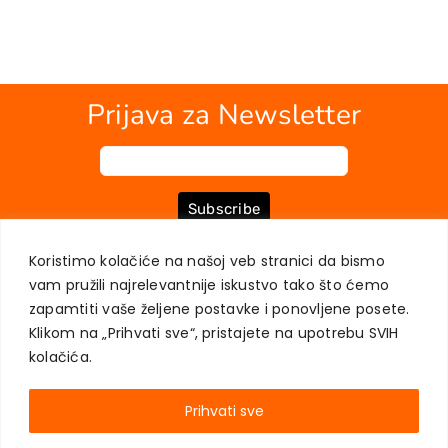
Prijava za Newsletter
Subscribe
Koristimo kolačiće na našoj veb stranici da bismo
vam pružili najrelevantnije iskustvo tako što ćemo
O NAMA
KNJIGE
MOJ NALOG
KONTAKT
USLOVI KUPOVINE
zapamtiti vaše željene postavke i ponovljene posete.
ZAŠTITA PRIVATNOSTI KORISNIKA
Klikom na „Prihvati sve“, pristajete na upotrebu SVIH
kolačića.
Prihvati sve
AKADEMSKA KNJIGA © 2023