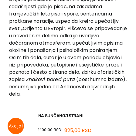
sadašnjosti gde je pisac, na zasadama
franjevačkih letopisa i spore, sentencama
protkane naracije, uspeo da kreira upečatljiv
svet „Orijenta u Evropi“. Piščevo se pripovedanje
u navedenim delima odlikuje uverljivo
dočaranom atmosferom, upečatljivim opisima
okoline i ponašanja i psihološkim poniranjem.
Osim tih dela, autor je u ovom periodu objavio i
niz pripovedaka, putopisne i esejističke proze i
poznato i često citirano delo, zbirku aforističkih
zapisa
Znakovi pored puta
(posthumno izdato),
nesumnjivo jedno od Andrićevih najvrednijih
dela.
NA SUNČANOJ STRANI
Akcija!
1.100,00
RSD
825,00
RSD