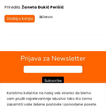
Priredila:
Žaneta Đukić Perišić
Details
Dodaj u korpu
Prijava za Newsletter
Subscribe
Koristimo kolačiće na našoj veb stranici da bismo
vam pružili najrelevantnije iskustvo tako što ćemo
O NAMA
KNJIGE
MOJ NALOG
KONTAKT
USLOVI KUPOVINE
zapamtiti vaše željene postavke i ponovljene posete.
ZAŠTITA PRIVATNOSTI KORISNIKA