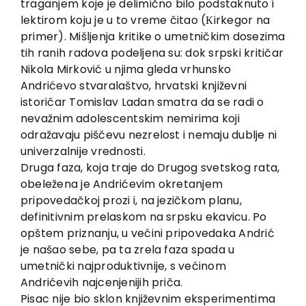
traganjem koje je delimično bilo podstaknuto i
lektirom koju je u to vreme čitao (Кirkegor na
primer). Mišljenja kritike o umetničkim dosezima
tih ranih radova podeljena su: dok srpski kritičar
Nikola Mirković u njima gleda vrhunsko
Andrićevo stvaralaštvo, hrvatski književni
istoričar Tomislav Ladan smatra da se radi o
nevažnim adolescentskim nemirima koji
odražavaju piščevu nezrelost i nemaju dublje ni
univerzalnije vrednosti.
Druga faza, koja traje do Drugog svetskog rata,
obeležena je Andrićevim okretanjem
pripovedačkoj prozi i, na jezičkom planu,
definitivnim prelaskom na srpsku ekavicu. Po
opštem priznanju, u većini pripovedaka Andrić
je našao sebe, pa ta zrela faza spada u
umetnički najproduktivnije, s većinom
Andrićevih najcenjenijih priča.
Pisac nije bio sklon književnim eksperimentima