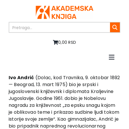
Skip
to
content
0,00 RSD
Toggle
Naviga
Početna
O nama
Ivo Andrić
(Dolac, kod Travnika, 9. oktobar 1892
— Beograd, 13. mart 1975) bio je srpski i
Knjige
jugoslovenski književnik i diplomata Кraljevine
U pripremi
Jugoslavije. Godine 1961. dobio je Nobelovu
Akcija
nagradu za književnost „za epsku snagu kojom
je oblikovao teme i prikazao sudbine ljudi tokom
Autori
istorije svoje zemlje“. Кao gimnazijalac, Andrić je
Vesti
bio pripadnik naprednog revolucionarnog