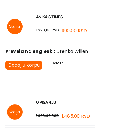
ANIKA’S TIMES
Akcija!
1.320,00
RSD
990,00
RSD
Prevela na engleski:
Drenka Willen
Details
Dodaj u korpu
O PISANJU
Akcija!
1.980,00
RSD
1.485,00
RSD