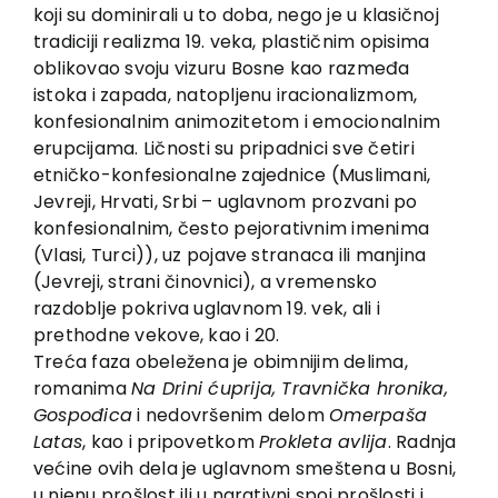
koji su dominirali u to doba, nego je u klasičnoj
tradiciji realizma 19. veka, plastičnim opisima
oblikovao svoju vizuru Bosne kao razmeđa
istoka i zapada, natopljenu iracionalizmom,
konfesionalnim animozitetom i emocionalnim
erupcijama. Ličnosti su pripadnici sve četiri
etničko-konfesionalne zajednice (Muslimani,
Jevreji, Hrvati, Srbi – uglavnom prozvani po
konfesionalnim, često pejorativnim imenima
(Vlasi, Turci)), uz pojave stranaca ili manjina
(Jevreji, strani činovnici), a vremensko
razdoblje pokriva uglavnom 19. vek, ali i
prethodne vekove, kao i 20.
Treća faza obeležena je obimnijim delima,
romanima
Na Drini ćuprija, Travnička hronika,
Gospođica
i nedovršenim delom
Omerpaša
Latas
, kao i pripovetkom
Prokleta avlija
. Radnja
većine ovih dela je uglavnom smeštena u Bosni,
u njenu prošlost ili u narativni spoj prošlosti i