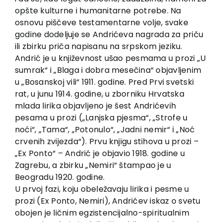
opšte kulturne i humanitarne potrebe. Na
osnovu piščeve testamentarne volje, svake
godine dodeljuje se Andrićeva nagrada za priču
ili zbirku priča napisanu na srpskom jeziku.
Andrić je u književnost ušao pesmama u prozi „U
sumrak“ i „Blaga i dobra mesečina“ objavljenim
u „Bosanskoj vili“ 1911. godine. Pred Prvi svetski
rat, u junu 1914. godine, u zborniku Hrvatska
mlada lirika objavljeno je šest Andrićevih
pesama u prozi („Lanjska pjesma“, „Strofe u
noći“, „Tama“, „Potonulo“, „Jadni nemir“ i „Noć
crvenih zvijezda“). Prvu knjigu stihova u prozi –
„Ex Ponto“ – Andrić je objavio 1918. godine u
Zagrebu, a zbirku „Nemiri“ štampao je u
Beogradu 1920. godine.
U prvoj fazi, koju obeležavaju lirika i pesme u
prozi (Ex Ponto, Nemiri), Andrićev iskaz o svetu
obojen je ličnim egzistencijalno-spiritualnim