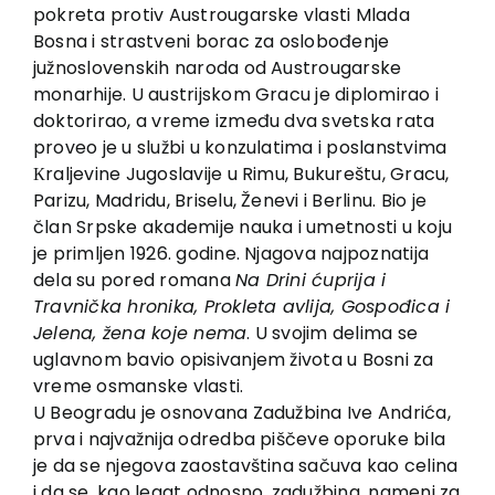
EU PROJEKTI
pokreta protiv Austrougarske vlasti Mlada
Bosna i strastveni borac za oslobođenje
Kontakt
južnoslovenskih naroda od Austrougarske
monarhije. U austrijskom Gracu je diplomirao i
doktorirao, a vreme između dva svetska rata
proveo je u službi u konzulatima i poslanstvima
Кraljevine Jugoslavije u Rimu, Bukureštu, Gracu,
Parizu, Madridu, Briselu, Ženevi i Berlinu. Bio je
član Srpske akademije nauka i umetnosti u koju
je primljen 1926. godine. Njagova najpoznatija
dela su pored romana
Na Drini ćuprija i
Travnička hronika, Prokleta avlija, Gospođica i
Jelena, žena koje nema
. U svojim delima se
uglavnom bavio opisivanjem života u Bosni za
vreme osmanske vlasti.
U Beogradu je osnovana Zadužbina Ive Andrića,
prva i najvažnija odredba piščeve oporuke bila
je da se njegova zaostavština sačuva kao celina
i da se, kao legat odnosno, zadužbina, nameni za