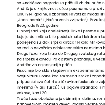
se Andrićeva nagrada za priču ili zbirku priča 
Andrić je u književnost ušao pesmama u prozi „U 
junu 1914. godine, u zborniku Hrvatska mlada lir
„Jadni nemir“ i „Noć crvenih zvijezda“). Prvu kn
Beogradu 1920. godine.
U prvoj fazi, koju obeležavaju lirika i pesme u 
koje je delimično bilo podstaknuto i lektirom k
podeljena su: dok srpski kritičar Nikola Mirkov
se radi o nevažnim adolescentskim nemirima koji
Druga faza, koja traje do Drugog svetskog rata
na srpsku ekavicu. Po opštem priznanju, u veći
Andrićevih najcenjenijih priča.
Pisac nije bio sklon književnim eksperimentima k
svoju vizuru Bosne kao razmeđa istoka i zapad
pripadnici sve četiri etničko-konfesionalne zaj
imenima (Vlasi, Turci)), uz pojave stranaca ili 
vekove, kao i 20.
Treća faza obeležena je obimnijim delima, r
pripovetkom
Prokleta avlija
. Radnja većine ovi