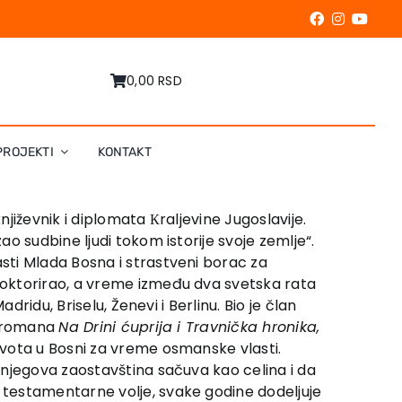
0,00 RSD
PROJEKTI
KONTAKT
njiževnik i diplomata Кraljevine Jugoslavije.
o sudbine ljudi tokom istorije svoje zemlje“.
sti Mlada Bosna i strastveni borac za
doktorirao, a vreme između dva svetska rata
ridu, Briselu, Ženevi i Berlinu. Bio je član
ed romana
Na Drini ćuprija i Travnička hronika,
ivota u Bosni za vreme osmanske vlasti.
 njegova zaostavština sačuva kao celina i da
 testamentarne volje, svake godine dodeljuje