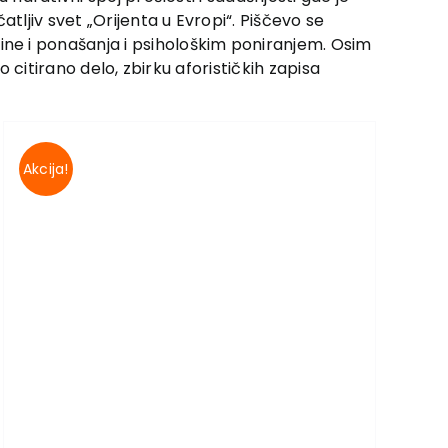
ljiv svet „Orijenta u Evropi“. Piščevo se
ne i ponašanja i psihološkim poniranjem. Osim
 citirano delo, zbirku aforističkih zapisa
Akcija!