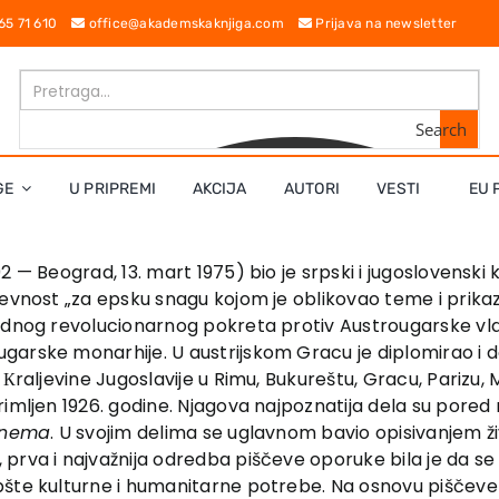
 65 71 610
office@akademskaknjiga.com
Prijava na newsletter
Search
GE
U PRIPREMI
AKCIJA
AUTORI
VESTI
EU 
 — Beograd, 13. mart 1975) bio je srpski i jugoslovenski k
evnost „za epsku snagu kojom je oblikovao teme i prikaza
rednog revolucionarnog pokreta protiv Austrougarske vla
garske monarhije. U austrijskom Gracu je diplomirao i 
raljevine Jugoslavije u Rimu, Bukureštu, Gracu, Parizu, Mad
rimljen 1926. godine. Njagova najpoznatija dela su por
e nema
. U svojim delima se uglavnom bavio opisivanjem ž
prva i najvažnija odredba piščeve oporuke bila je da se
pšte kulturne i humanitarne potrebe. Na osnovu piščeve