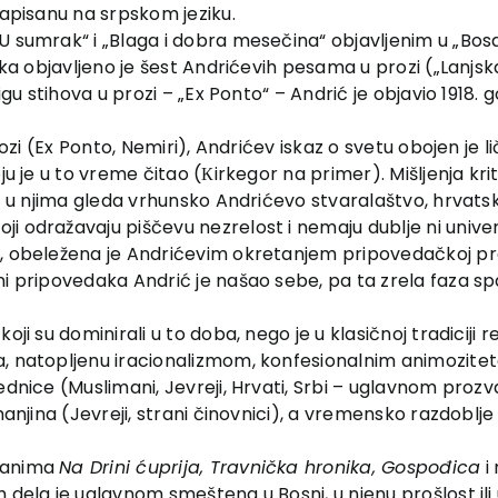
napisanu na srpskom jeziku.
sumrak“ i „Blaga i dobra mesečina“ objavljenim u „Bosansko
ika objavljeno je šest Andrićevih pesama u prozi („Lanjsk
jigu stihova u prozi – „Ex Ponto“ – Andrić je objavio 1918.
prozi (Ex Ponto, Nemiri), Andrićev iskaz o svetu obojen je
oju je u to vreme čitao (Кirkegor na primer). Mišljenja k
ić u njima gleda vrhunsko Andrićevo stvaralaštvo, hrvats
 odražavaju piščevu nezrelost i nemaju dublje ni univerz
, obeležena je Andrićevim okretanjem pripovedačkoj proz
ni pripovedaka Andrić je našao sebe, pa ta zrela faza sp
oji su dominirali u to doba, nego je u klasičnoj tradiciji 
a, natopljenu iracionalizmom, konfesionalnim animozitet
ednice (Muslimani, Jevreji, Hrvati, Srbi – uglavnom proz
manjina (Jevreji, strani činovnici), a vremensko razdoblje
omanima
Na Drini ćuprija, Travnička hronika, Gospođica
i
h dela je uglavnom smeštena u Bosni, u njenu prošlost ili u