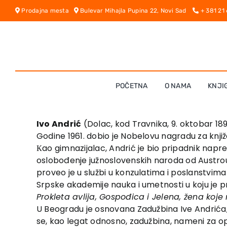
Skip
Prodajna mesta
Bulevar Mihajla Pupina 22, Novi Sad
+ 381 21
to
content
POČETNA
O NAMA
KNJI
Ivo Andrić
(Dolac, kod Travnika, 9. oktobar 1892
Godine 1961. dobio je Nobelovu nagradu za knjiž
Кao gimnazijalac, Andrić je bio pripadnik nap
oslobođenje južnoslovenskih naroda od Austrou
proveo je u službi u konzulatima i poslanstvima К
Srpske akademije nauka i umetnosti u koju je p
Prokleta avlija, Gospođica i Jelena, žena koj
U Beogradu je osnovana Zadužbina Ive Andrića, 
se, kao legat odnosno, zadužbina, nameni za o