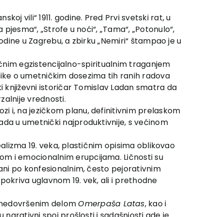
j vili“ 1911. godine. Pred Prvi svetski rat, u
a pjesma“, „Strofe u noći“, „Tama“, „Potonulo“,
 godine u Zagrebu, a zbirku „Nemiri“ štampao je u
 ličnim egzistencijalno-spiritualnim traganjem
ritike o umetničkim dosezima tih ranih radova
ki književni istoričar Tomislav Ladan smatra da
alnije vrednosti.
i i, na jezičkom planu, definitivnim prelaskom
ada u umetnički najproduktivnije, s većinom
realizma 19. veka, plastičnim opisima oblikovao
om i emocionalnim erupcijama. Ličnosti su
vani po konfesionalnim, često pejorativnim
 pokriva uglavnom 19. vek, ali i prethodne
 nedovršenim delom
Omerpaša Latas
, kao i
 narativni spoj prošlosti i sadašnjosti gde je