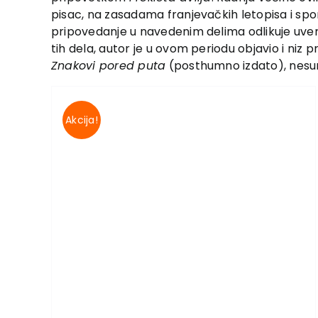
pisac, na zasadama franjevačkih letopisa i spo
pripovedanje u navedenim delima odlikuje uver
tih dela, autor je u ovom periodu objavio i niz p
Znakovi pored puta
(posthumno izdato), nesumn
Akcija!