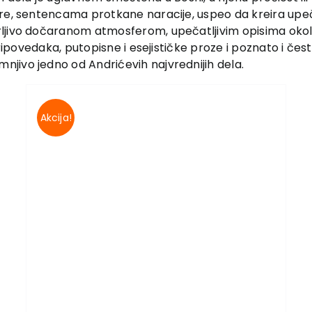
re, sentencama protkane naracije, uspeo da kreira upečat
ljivo dočaranom atmosferom, upečatljivim opisima okoli
ripovedaka, putopisne i esejističke proze i poznato i često
jivo jedno od Andrićevih najvrednijih dela.
Akcija!