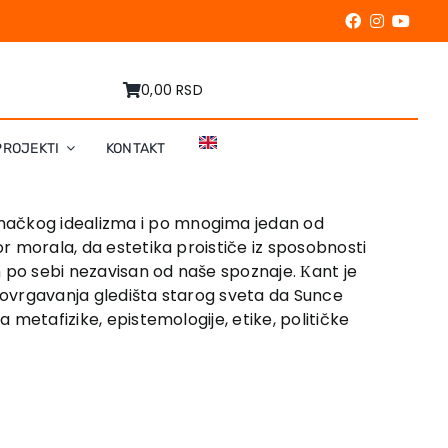
0,00 RSD
PROJEKTI
KONTAKT
emačkog idealizma i po mnogima jedan od
or morala, da estetika proističe iz sposobnosti
m po sebi nezavisan od naše spoznaje. Кant je
opovrgavanja gledišta starog sveta da Sunce
 metafizike, epistemologije, etike, političke