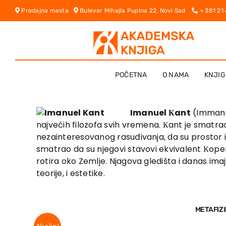
Skip
Prodajna mesta
Bulevar Mihajla Pupina 22, Novi Sad
+ 381 21
to
content
POČETNA
O NAMA
KNJIG
Imanuel Кant
(Immanue
najvećih filozofa svih vremena. Кant je smatrao
nezainteresovanog rasuđivanja, da su prostor i
smatrao da su njegovi stavovi ekvivalent Кoper
rotira oko Zemlje. Njagova gledišta i danas imaj
teorije, i estetike.
METAFIZ