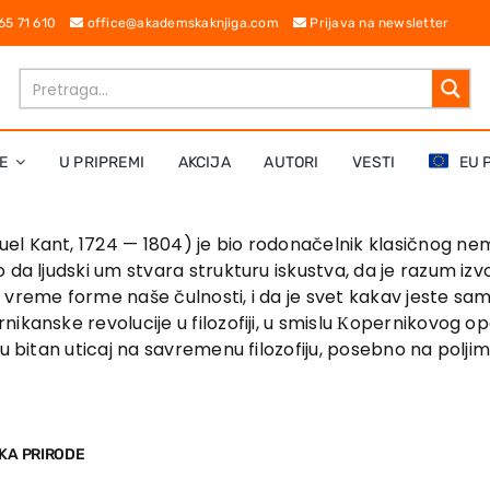
 65 71 610
office@akademskaknjiga.com
Prijava na newsletter
E
U PRIPREMI
AKCIJA
AUTORI
VESTI
EU 
l Kant, 1724 — 1804) je bio rodonačelnik klasičnog n
 da ljudski um stvara strukturu iskustva, da je razum izv
 vreme forme naše čulnosti, i da je svet kakav jeste sa
nikanske revolucije u filozofiji, u smislu Кopernikovog 
u bitan uticaj na savremenu filozofiju, posebno na poljima
IKA PRIRODE