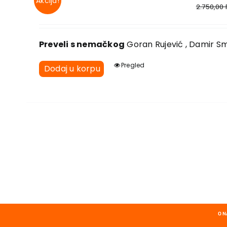
Akcija!
2.750,00
Preveli s nemačkog
Goran Rujević , Damir Smil
Pregled
Dodaj u korpu
O 