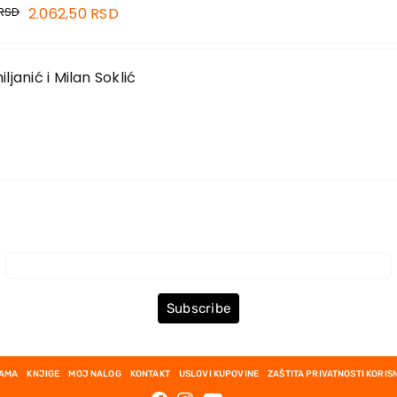
RSD
2.062,50
RSD
janić i Milan Soklić
Prijava za Newsletter
Subscribe
NAMA
KNJIGE
MOJ NALOG
KONTAKT
USLOVI KUPOVINE
ZAŠTITA PRIVATNOSTI KORIS