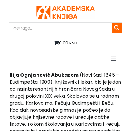
Skip
to
content
0,00 RSD
Toggle
Naviga
Početna
Ilija Ognjanović Abukazem
(Novi Sad, 1845 –
O nama
Budimpešta, 1900), književnik i lekar, bio je jedan
Knjige
od najinteresantnijih hroničara Novog Sada u
drugoj polovini XIX veka. Školovao se u rodnom
U pripremi
gradu, Karlovcima, Pečuju, Budimpešti i Beču.
Akcija
Kao đak novosadske gimnazije počeo je da
Autori
objavljuje književne radove i uređuje đačke
Vesti
listove. Tokom školovanja u Karlovcima i Pečuju