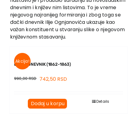
nastavio je i produbio saradnju sa novosadskim
EU PROJEKTI
dnevnim i književ nim listovima. To je vreme
Kontakt
njegovog najranijeg formiranja i zbog toga se
đački dnevnik Ilije Ognjanovića ukazuje kao
važan konstituent u stvaranju slike o njegovom
književnom stasavanju.
Akcija!
ĐAČKI DNEVNIK (1862-1863)
990,00
RSD
742,50
RSD
Details
Dodaj u korpu