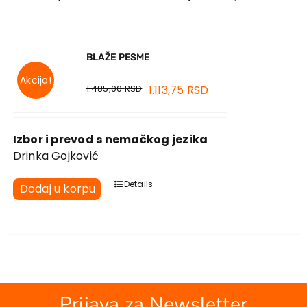
EU PROJEKTI
Kontakt
BLAŽE PESME
Akcija!
1.485,00
RSD
1.113,75
RSD
Izbor i prevod s nemačkog jezika
Drinka Gojković
Details
Dodaj u korpu
Prijava za Newsletter