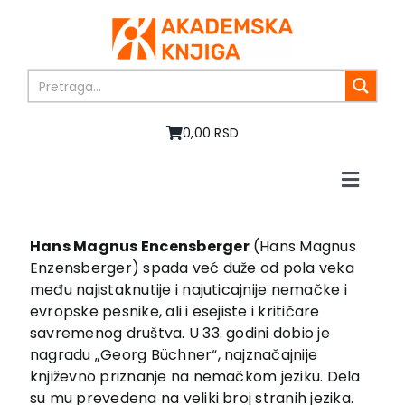
Skip
to
content
0,00 RSD
Toggle
Naviga
Početna
O nama
Hans Magnus Encensberger
(Hans Magnus
Enzensberger) spada već duže od pola veka
Knjige
među najistaknutije i najuticajnije nemačke i
U pripremi
evropske pesnike, ali i esejiste i kritičare
Akcija
savremenog društva. U 33. godini dobio je
nagradu „Georg Büchner“, najznačajnije
Autori
književno priznanje na nemačkom jeziku. Dela
Vesti
su mu prevedena na veliki broj stranih jezika.