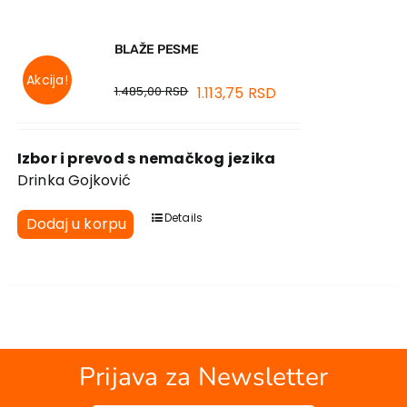
Kontakt
BLAŽE PESME
Akcija!
1.485,00
RSD
1.113,75
RSD
Izbor i prevod s nemačkog jezika
Drinka Gojković
Details
Dodaj u korpu
Prijava za Newsletter