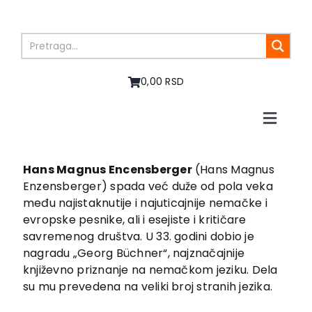
Skip
to
content
0,00 RSD
Toggle
Naviga
Početna
O nama
Hans Magnus Encensberger
(Hans Magnus
Enzensberger) spada već duže od pola veka
Knjige
među najistaknutije i najuticajnije nemačke i
U pripremi
evropske pesnike, ali i esejiste i kritičare
Akcija
savremenog društva. U 33. godini dobio je
nagradu „Georg Büchner“, najznačajnije
Autori
književno priznanje na nemačkom jeziku. Dela
Vesti
su mu prevedena na veliki broj stranih jezika.
EU PROJEKTI