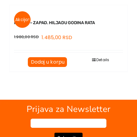
EU PROJEKTI
Kontakt
Akcija!
RUSIJA – ZAPAD. HILJADU GODINA RATA
1.980,00
RSD
1.485,00
RSD
Details
Dodaj u korpu
Prijava za Newsletter