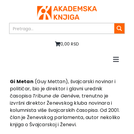
Skip
to
content
0,00 RSD
Toggle
Naviga
Početna
O nama
Gi Metan
(Guy Mettan), švajcarski novinar i
političar, bio je direktor i glavni urednik
Knjige
časopisa
Tribune de Genève
, trenutno je
U pripremi
izvršni direktor Ženevskog kluba novinara i
Akcija
kolumnista više švajcarskih časopisa. Od 2001.
član je Ženevskog parlamenta, autor nekoliko
Autori
knjiga o Švajcarskoj i Ženevi.
Vesti