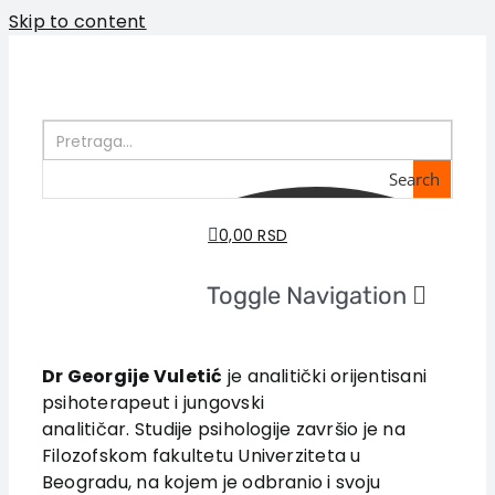
Skip to content
Search
0,00 RSD
Toggle Navigation
Početna
O nama
Dr Georgije Vuletić
je analitički orijentisani
psihoterapeut i jungovski
Knjige
analitičar. Studije psihologije završio je na
U pripremi
Filozofskom fakultetu Univerziteta u
Akcija
Beogradu, na kojem je odbranio i svoju