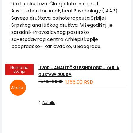
doktorsku tezu. Član je International
Autori
Association for Analytical Psychology (IAAP),
Vesti
Saveza društava psihoterapeuta Srbije i
EU PROJEKTI
Srpskog analitičkog društva. Višegodišnji je
saradnik Pravoslavnog pastirsko-
Kontakt
savetodavnog centra Arhiepiskopije
beogradsko- karlovačke, u Beogradu.
Nema na
UVOD U ANALITIČKU PSIHOLOGIJU KARLA
stanju
GUSTAVA JUNGA
1.540,00
RSD
1.155,00
RSD
Akcija!
Details