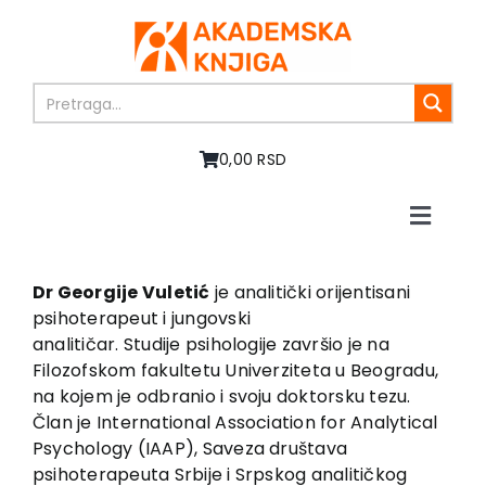
Skip
to
content
0,00 RSD
Toggle
Naviga
Početna
O nama
Dr Georgije Vuletić
je analitički orijentisani
psihoterapeut i jungovski
Knjige
analitičar. Studije psihologije završio je na
U pripremi
Filozofskom fakultetu Univerziteta u Beogradu,
Akcija
na kojem je odbranio i svoju doktorsku tezu.
Član je International Association for Analytical
Autori
Psychology (IAAP), Saveza društava
Vesti
psihoterapeuta Srbije i Srpskog analitičkog