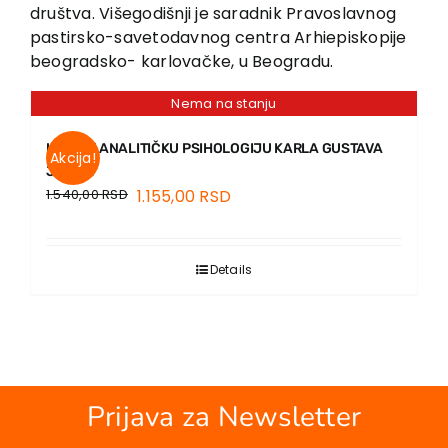
EU PROJEKTI
društva. Višegodišnji je saradnik Pravoslavnog
pastirsko-savetodavnog centra Arhiepiskopije
Kontakt
beogradsko- karlovačke, u Beogradu.
Nema na stanju
UVOD U ANALITIČKU PSIHOLOGIJU KARLA GUSTAVA
Akcija!
JUNGA
1.540,00
RSD
1.155,00
RSD
Details
Prijava za Newsletter