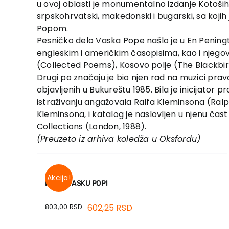
u ovoj oblasti je monumentalno izdanje Kotošihi
srpskohrvatski, makedonski i bugarski, sa koj
Popom.
Pesničko delo Vaska Pope našlo je u En Peningt
engleskim i američkim časopisima, kao i njeg
(Collected Poems), Kosovo polje (The Blackbird
Drugi po značaju je bio njen rad na muzici pravo
objavljenih u Bukureštu 1985. Bila je inicijator p
istraživanju angažovala Ralfa Kleminsona (Ralp
Kleminsona, i katalog je naslovljen u njenu čas
Collections (London, 1988).
(Preuzeto iz arhiva koledža u Oksfordu)
Akcija!
PISMA VASKU POPI
803,00
RSD
602,25
RSD