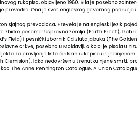
novog rukopisa, objavljeno 1980. Bila je posebno zainter
ih je prevodila. Ona je svet engleskog govornog područ
on sjajnog prevodioca. Prevela je na engleski jezik poj
ove zbirke pesama: Uspravna zemlja (Earth Erect), Iz
’s Field) i pesnički zbornik Od zlata jabuka (The Golden
slavne crkve, posebno u Moldaviji, o kojoj je pisala u niz
rojekta za pravljenje liste ćirilskih rukopisa u Ujedinjenom
h Clemision). Iako nedovršen u trenutku njene smrti, p
t kao The Anne Pennington Catalogue. A Union Catalogue o