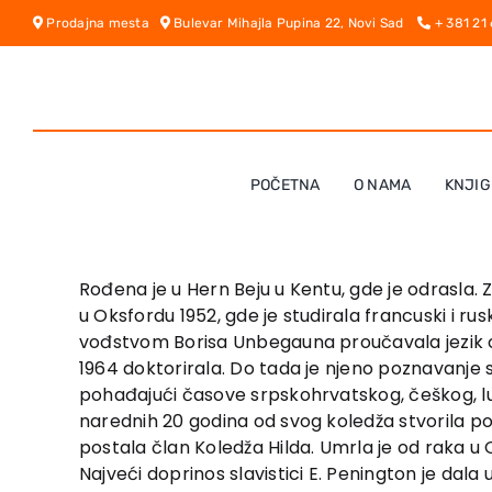
Skip
Prodajna mesta
Bulevar Mihajla Pupina 22, Novi Sad
+ 381 21
to
content
POČETNA
O NAMA
KNJIG
Rođena je u Hern Beju u Kentu, gde je odrasla. 
u Oksfordu 1952, gde je studirala francuski i rus
vođstvom Borisa Unbegauna proučavala jezik op
1964 doktorirala. Do tada je njeno poznavanje s
pohađajući časove srpskohrvatskog, češkog, luž
narednih 20 godina od svog koledža stvorila poz
postala član Koledža Hilda. Umrla je od raka u 
Najveći doprinos slavistici E. Penington je dala 