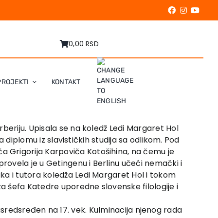
0,00 RSD
PROJEKTI
KONTAKT
beriju. Upisala se na koledž Ledi Margaret Hol
a diplomu iz slavističkih studija sa odlikom. Pod
a Grigorija Karpoviča Kotošihina, na čemu je
provela je u Getingenu i Berlinu učeći nemački i
ka i tutora koledža Ledi Margaret Hol i tokom
za šefa Katedre uporedne slovenske filologije i
je usredsređen na 17. vek. Kulminacija njenog rada