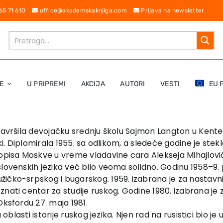
 65 71 610
office@akademskaknjiga.com
Prijava na newsletter
E
U PRIPREMI
AKCIJA
AUTORI
VESTI
EU 
Završila devojačku srednju školu Sajmon Langton u Kenter
ki. Diplomirala 1955. sa odlikom, a sledeće godine je stekl
isa Moskve u vreme vladavine cara Alekseja Mihajlovič
lovenskih jezika već bilo veoma solidno. Godinu 1958–9. 
ičko-srpskog i bugarskog. 1959. izabrana je za nastavni
nati centar za studije ruskog. Godine 1980. izabrana je 
Oksfordu 27. maja 1981.
u oblasti istorije ruskog jezika. Njen rad na rusistici bio 