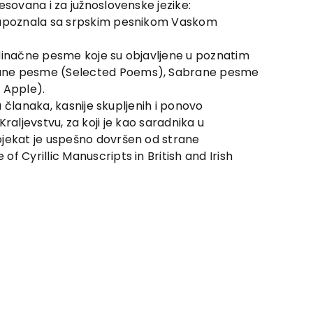
esovana i za južnoslovenske jezike:
ja upoznala sa srpskim pesnikom Vaskom
edinačne pesme koje su objavljene u poznatim
abrane pesme (Selected Poems), Sabrane pesme
 Apple).
u članaka, kasnije skupljenih i ponovo
 Kraljevstvu, za koji je kao saradnika u
rojekat je uspešno dovršen od strane
f Cyrillic Manuscripts in British and Irish