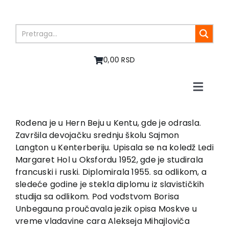
Skip
to
content
0,00 RSD
Toggle
Naviga
Početna
O nama
Rođena je u Hern Beju u Kentu, gde je odrasla.
Završila devojačku srednju školu Sajmon
Knjige
Langton u Kenterberiju. Upisala se na koledž Ledi
U pripremi
Margaret Hol u Oksfordu 1952, gde je studirala
Akcija
francuski i ruski. Diplomirala 1955. sa odlikom, a
sledeće godine je stekla diplomu iz slavističkih
Autori
studija sa odlikom. Pod vođstvom Borisa
Vesti
Unbegauna proučavala jezik opisa Moskve u
EU PROJEKTI
vreme vladavine cara Alekseja Mihajloviča