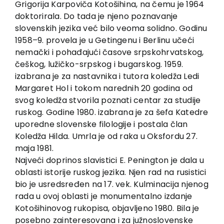
Grigorija Karpoviča Kotošihina, na čemu je 1964
Kontakt
doktorirala. Do tada je njeno poznavanje
slovenskih jezika već bilo veoma solidno. Godinu
1958–9. provela je u Getingenu i Berlinu učeći
nemački i pohađajući časove srpskohrvatskog,
češkog, lužičko-srpskog i bugarskog. 1959.
izabrana je za nastavnika i tutora koledža Ledi
Margaret Hol i tokom narednih 20 godina od
svog koledža stvorila poznati centar za studije
ruskog. Godine 1980. izabrana je za šefa Katedre
uporedne slovenske filologije i postala član
Koledža Hilda. Umrla je od raka u Oksfordu 27.
maja 1981.
Najveći doprinos slavistici E. Penington je dala u
oblasti istorije ruskog jezika. Njen rad na rusistici
bio je usredsređen na 17. vek. Kulminacija njenog
rada u ovoj oblasti je monumentalno izdanje
Kotošihinovog rukopisa, objavljeno 1980. Bila je
posebno zainteresovana i za južnoslovenske