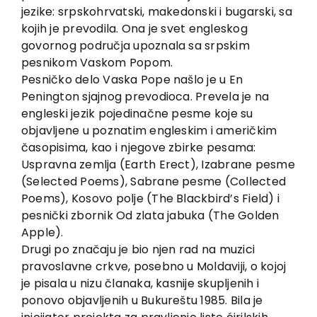
jezike: srpskohrvatski, makedonski i bugarski, sa
kojih je prevodila. Ona je svet engleskog
govornog područja upoznala sa srpskim
pesnikom Vaskom Popom.
Pesničko delo Vaska Pope našlo je u En
Penington sjajnog prevodioca. Prevela je na
engleski jezik pojedinačne pesme koje su
objavljene u poznatim engleskim i američkim
časopisima, kao i njegove zbirke pesama:
Uspravna zemlja (Earth Erect), Izabrane pesme
(Selected Poems), Sabrane pesme (Collected
Poems), Kosovo polje (The Blackbird’s Field) i
pesnički zbornik Od zlata jabuka (The Golden
Apple).
Drugi po značaju je bio njen rad na muzici
pravoslavne crkve, posebno u Moldaviji, o kojoj
je pisala u nizu članaka, kasnije skupljenih i
ponovo objavljenih u Bukureštu 1985. Bila je