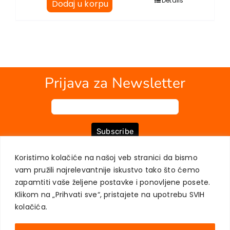
Details
Dodaj u korpu
Prijava za Newsletter
Subscribe
Koristimo kolačiće na našoj veb stranici da bismo
vam pružili najrelevantnije iskustvo tako što ćemo
O NAMA
KNJIGE
MOJ NALOG
KONTAKT
USLOVI KUPOVINE
zapamtiti vaše željene postavke i ponovljene posete.
ZAŠTITA PRIVATNOSTI KORISNIKA
Klikom na „Prihvati sve“, pristajete na upotrebu SVIH
kolačića.