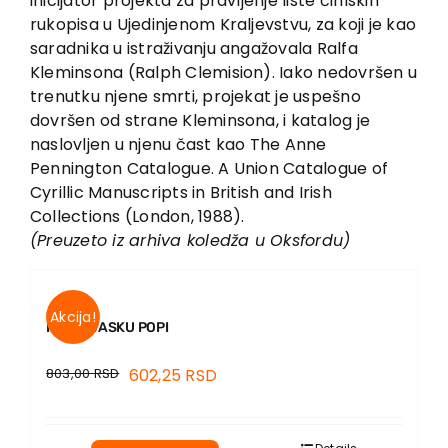
inicijator projekta za pravljenje liste ćirilskih
rukopisa u Ujedinjenom Kraljevstvu, za koji je kao
saradnika u istraživanju angažovala Ralfa
Kleminsona (Ralph Clemision). Iako nedovršen u
trenutku njene smrti, projekat je uspešno
dovršen od strane Kleminsona, i katalog je
naslovljen u njenu čast kao The Anne
Pennington Catalogue. A Union Catalogue of
Cyrillic Manuscripts in British and Irish
Collections (London, 1988).
(Preuzeto iz arhiva koledža u Oksfordu)
Akcija!
PISMA VASKU POPI
803,00
RSD
602,25
RSD