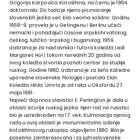
Grigorija Karpoviča Kotošihina, na čemu je 1964
Kontakt
doktorirala. Do tada je njeno poznavanje
slovenskih jezika već bilo veoma solidno. Godinu
1958–9. provela je u Getingenu i Berlinu učeći
nemački i pohađajući časove srpskohrvatskog,
češkog, lužičko-srpskog i bugarskog. 1959.
izabrana je za nastavnika i tutora koledža Ledi
Margaret Hol i tokom narednih 20 godina od
svog koledža stvorila poznati centar za studije
ruskog. Godine 1980. izabrana je za šefa Katedre
uporedne slovenske filologije i postala član
Koledža Hilda. Umrla je od raka u Oksfordu 27.
maja 1981.
Najveći doprinos slavistici E. Penington je dala u
oblasti istorije ruskog jezika. Njen rad na rusistici
bio je usredsređen na 17. vek. Kulminacija njenog
rada u ovoj oblasti je monumentalno izdanje
Kotošihinovog rukopisa, objavljeno 1980. Bila je
posebno zainteresovana i za južnoslovenske