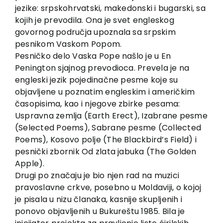
jezike: srpskohrvatski, makedonski i bugarski, sa
kojih je prevodila. Ona je svet engleskog
govornog područja upoznala sa srpskim
pesnikom Vaskom Popom.
Pesničko delo Vaska Pope našlo je u En
Penington sjajnog prevodioca. Prevela je na
engleski jezik pojedinačne pesme koje su
objavljene u poznatim engleskim i američkim
časopisima, kao i njegove zbirke pesama:
Uspravna zemlja (Earth Erect), Izabrane pesme
(Selected Poems), Sabrane pesme (Collected
Poems), Kosovo polje (The Blackbird’s Field) i
pesnički zbornik Od zlata jabuka (The Golden
Apple).
Drugi po značaju je bio njen rad na muzici
pravoslavne crkve, posebno u Moldaviji, o kojoj
je pisala u nizu članaka, kasnije skupljenih i
ponovo objavljenih u Bukureštu 1985. Bila je