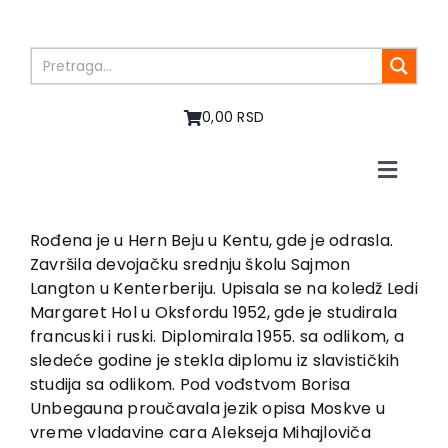
Skip
to
content
0,00 RSD
Toggle
Naviga
Početna
O nama
Rođena je u Hern Beju u Kentu, gde je odrasla.
Završila devojačku srednju školu Sajmon
Knjige
Langton u Kenterberiju. Upisala se na koledž Ledi
U pripremi
Margaret Hol u Oksfordu 1952, gde je studirala
Akcija
francuski i ruski. Diplomirala 1955. sa odlikom, a
sledeće godine je stekla diplomu iz slavističkih
Autori
studija sa odlikom. Pod vođstvom Borisa
Vesti
Unbegauna proučavala jezik opisa Moskve u
EU PROJEKTI
vreme vladavine cara Alekseja Mihajloviča