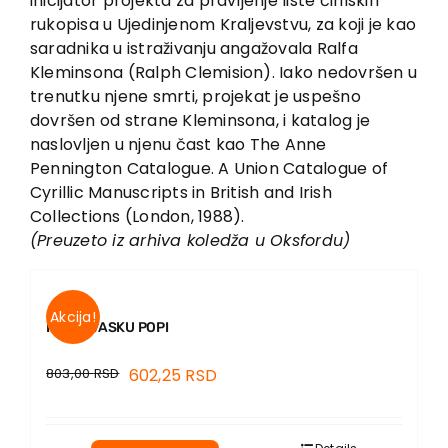
inicijator projekta za pravljenje liste ćirilskih
rukopisa u Ujedinjenom Kraljevstvu, za koji je kao
saradnika u istraživanju angažovala Ralfa
Kleminsona (Ralph Clemision). Iako nedovršen u
trenutku njene smrti, projekat je uspešno
dovršen od strane Kleminsona, i katalog je
naslovljen u njenu čast kao The Anne
Pennington Catalogue. A Union Catalogue of
Cyrillic Manuscripts in British and Irish
Collections (London, 1988).
(Preuzeto iz arhiva koledža u Oksfordu)
Akcija!
PISMA VASKU POPI
803,00
RSD
602,25
RSD