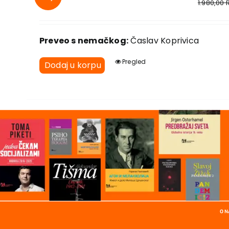
1.980,00
Preveo s nemačkog:
Časlav Koprivica
Pregled
Dodaj u korpu
O 