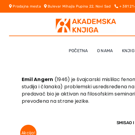
Skip
Prodajna mesta
Bulevar Mihajla Pupina 22, Novi Sad
+ 381 21
to
content
POČETNA
O NAMA
KNJIG
Emil Angern
(1946) je švajcarski mislilac fen
studija i članaka) problemski usredsređena na anti
predavač bio je aktivan na filosofskim seminari
prevođena na strane jezike.
SMISAO 
Akcija!