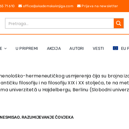
 65 71 610
office@akademskaknjiga.com
Prijava na newsletter
E
U PRIPREMI
AKCIJA
AUTORI
VESTI
EU 
omenološko-hermeneutičkog usmjerenja čija su brojna izd
čku filosofiju i na filosofiju XIX i XX stoljeća, te na metaf
ma univerzitetā u Hajdelbergu, Berlinu (Slobodni univerzi
I NESMISAO. RAZUMIJEVANJE ČOVJEKA