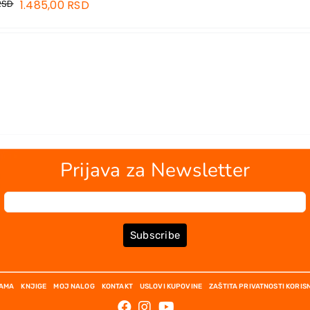
RSD
1.485,00
RSD
Prijava za Newsletter
Subscribe
NAMA
KNJIGE
MOJ NALOG
KONTAKT
USLOVI KUPOVINE
ZAŠTITA PRIVATNOSTI KORIS