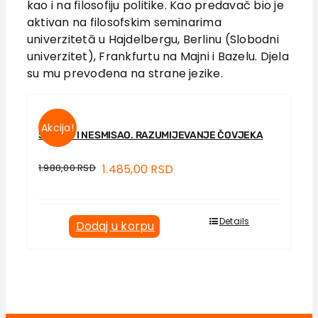
kao i na filosofiju politike. Kao predavač bio je
Vesti
aktivan na filosofskim seminarima
EU PROJEKTI
univerzitetā u Hajdelbergu, Berlinu (Slobodni
univerzitet), Frankfurtu na Majni i Bazelu. Djela
Kontakt
su mu prevođena na strane jezike.
Akcija!
SMISAO I NESMISAO. RAZUMIJEVANJE ČOVJEKA
1.980,00
RSD
1.485,00
RSD
Details
Dodaj u korpu