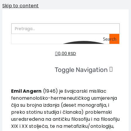
Skip to content
Search
0,00 RSD
Toggle Navigation
Početna
O nama
Emil Angern
(1946) je švajcarski mislilac
fenomenološko-hermeneutičkog usmjerenja
Knjige
čija su brojna izdanja (deset monografija, i
U pripremi
preko stotinu studija i članaka) problemski
Akcija
usredsređena na antičku filosofiju i na filosofiju
XIX i XX stoljeća, te na metafiziku/ontologiju,
Autori