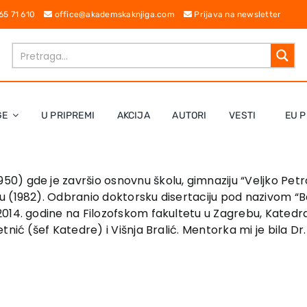
 65 71 610
office@akademskaknjiga.com
Prijava na newsletter
GE
U PRIPREMI
AKCIJA
AUTORI
VESTI
EU P
0) gde je završio osnovnu školu, gimnaziju “Veljko Petro
u (1982). Odbranio doktorsku disertaciju pod nazivom “
14. godine na Filozofskom fakultetu u Zagrebu, Katedra za
nić (šef Katedre) i Višnja Bralić. Mentorka mi je bila Dr.