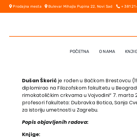
Skip
Prodajna mesta
Bulevar Mihajla Pupina 22, Novi Sad
+ 381 21
to
content
POČETNA
O NAMA
KNJI
Dušan Škorić
je rođen u Bačkom Brestovcu (195
diplomirao na Filozofskom fakultetu u Beograd
rimokatoličkim crkvama u Vojvodini” 7. marta 20
profesori fakulteta: Dubravka Botica, Sanja Cvet
za istoriju umetnosti u Zagrebu.
Popis objavljenih radova:
Knjige: