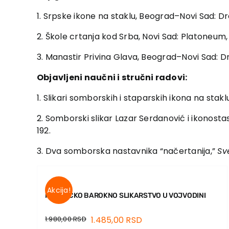
1. Srpske ikone na staklu, Beograd–Novi Sad: D
2. Škole crtanja kod Srba, Novi Sad: Platoneum,
3. Manastir Privina Glava, Beograd–Novi Sad: D
Objavljeni naučni i stručni radovi:
1. Slikari somborskih i staparskih ikona na stakl
2. Somborski slikar Lazar Serdanović i ikonost
192.
3. Dva somborska nastavnika “načertanija,”
Sv
Akcija!
KATOLIČKO BAROKNO SLIKARSTVO U VOJVODINI
1.980,00
RSD
1.485,00
RSD