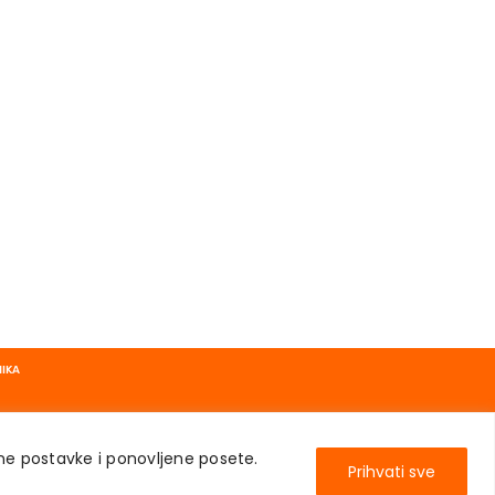
NIKA
ene postavke i ponovljene posete.
Prihvati sve