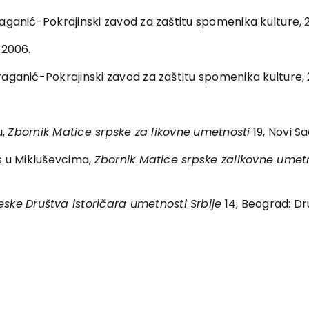
raganić-Pokrajinski zavod za zaštitu spomenika kulture, 
 2006.
raganić-Pokrajinski zavod za zaštitu spomenika kulture,
u,
Zbornik Matice srpske za likovne
umetnosti
19, Novi Sa
as u Mikluševcima,
Zbornik Matice srpske za
likovne umet
eske
Društva istoričara umetnosti Srbije
14, Beograd: Dru