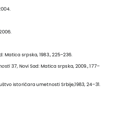
2004.
 2006.
d: Matica srpska, 1983., 225–236.
nosti
37, Novi Sad: Matica srpska, 2009., 177–
štvo istoričara umetnosti Srbije,1983, 24–31.