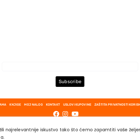
Prijava za Newsletter
Subscribe
NAMA
KNJIGE
MOJ NALOG
KONTAKT
USLOVI KUPOVINE
ZAŠTITA PRIVATNOSTI KORIS
ili najrelevantnije iskustvo tako što ćemo zapamtiti vaše želj
́a.