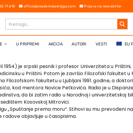
 65 71 610
office@akademskaknjiga.com
Prijava na newsletter
E
U PRIPREMI
AKCIJA
AUTORI
VESTI
EU 
il 1954) je srpski pesnik i profesor Univerziteta u Prištini
cinsku u Prištini. Potom je završio Filozofski fakultet u 
 na Filozofskom fakultetu u Ljubljani 1991. godine, a dokto
sića
, kod mentora Novice Petkovića. Radio je u Dispanz
instva, da bi zatim radio u Narodnoj i univerzitetskoj bi
 sedištem Kosovskoj Mitrovici.
igu „Spuštanje prema moru“. Stihovi su mu prevođeni na ne
ke radove objavljuje u časopisima.