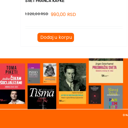
SVET FRANCA KAFKE
1.320,00
RSD
990,00
RSD
Dodaj u korpu
O 