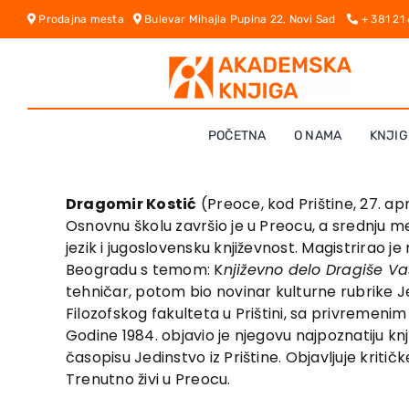
Skip
Prodajna mesta
Bulevar Mihajla Pupina 22, Novi Sad
+ 381 21
to
content
POČETNA
O NAMA
KNJIG
Dragomir Kostić
(Preoce, kod Prištine, 27. apr
Osnovnu školu završio je u Preocu, a srednju medi
jezik i jugoslovensku književnost. Magistrirao je
Beogradu s temom: K
njiževno delo Dragiše Va
tehničar, potom bio novinar kulturne rubrike Jed
Filozofskog fakulteta u Prištini, sa privremenim
Godine 1984. objavio je njegovu najpoznatiju knj
časopisu Jedinstvo iz Prištine. Objavljuje kritič
Trenutno živi u Preocu.