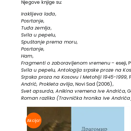
Njegove knjige su:
Iraklijeva lađa
,
Posrtanje
,
Tuđa zemlja
,
Svila u pepelu
,
Spuštanje prema moru
,
Posrtanje
,
Ham
,
Fragmenti o zaboravljenom vremenu
– eseji, 
Svila u pepelu, Antologija srpske proze na Ko
Srpska proza na Kosovu i Metohiji 1945-1999
, 
Andrić, Prokleta avlija
, Novi Sad (2006),
Svet apsurda, Anikina vremena Ive Andrića
, 
Roman razlika (Travnička hronika Ive Andrića
Akcija!