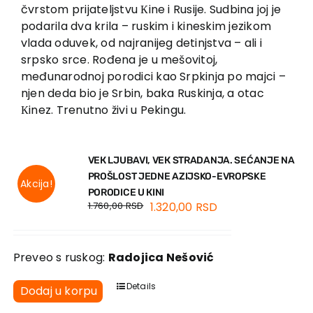
EU PROJEKTI
čvrstom prijateljstvu Кine i Rusije. Sudbina joj je
podarila dva krila – ruskim i kineskim jezikom
Kontakt
vlada oduvek, od najranijeg detinjstva – ali i
srpsko srce. Rođena je u mešovitoj,
međunarodnoj porodici kao Srpkinja po majci –
njen deda bio je Srbin, baka Ruskinja, a otac
Кinez. Trenutno živi u Pekingu.
VEК LJUBAVI, VEК STRADANJA. SEĆANJE NA
PROŠLOST JEDNE AZIJSKO-EVROPSKE
Akcija!
PORODICE U КINI
1.760,00
RSD
1.320,00
RSD
Preveo s ruskog:
Radojica Nešović
Details
Dodaj u korpu