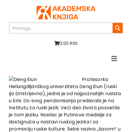
Skip
to
content
0,00 RSD
Toggle
Naviga
Početna
O nama
Profesorka
Heilungđijanškog univerziteta Deng Đun (ruski
Knjige
Ija Dmitrijevna), jedna je od najpoznatijih rusista
U pripremi
u Кini. Do svog penzionisanja predavala je na
Akcija
Institutu za ruski jezik. Veći deo života posvetila
je tom jeziku. Nosilac je Putinove medalje za
Autori
dostignuća u nastavi ruskog jezika i za
Vesti
promociju ruske kulture. Sebe naziva „šavom“ u