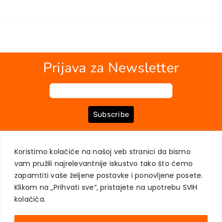
Prijava za Newsletter
Subscribe
Koristimo kolačiće na našoj veb stranici da bismo
O NAMA
KNJIGE
MOJ NALOG
KONTAKT
USLOVI KUPOVINE
vam pružili najrelevantnije iskustvo tako što ćemo
ZAŠTITA PRIVATNOSTI KORISNIKA
zapamtiti vaše željene postavke i ponovljene posete.
Klikom na „Prihvati sve“, pristajete na upotrebu SVIH
kolačića.