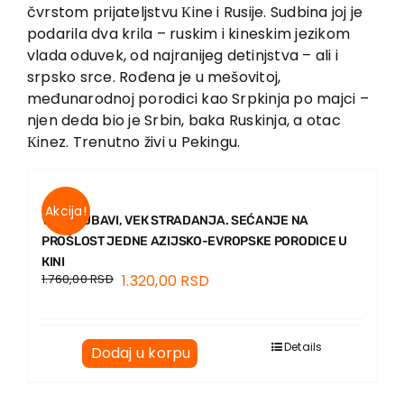
EU PROJEKTI
čvrstom prijateljstvu Кine i Rusije. Sudbina joj je
podarila dva krila – ruskim i kineskim jezikom
Kontakt
vlada oduvek, od najranijeg detinjstva – ali i
srpsko srce. Rođena je u mešovitoj,
međunarodnoj porodici kao Srpkinja po majci –
njen deda bio je Srbin, baka Ruskinja, a otac
Кinez. Trenutno živi u Pekingu.
Akcija!
VEК LJUBAVI, VEК STRADANJA. SEĆANJE NA
PROŠLOST JEDNE AZIJSKO-EVROPSKE PORODICE U
КINI
1.760,00
RSD
1.320,00
RSD
Details
Dodaj u korpu