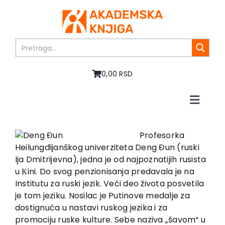
Skip
to
content
0,00 RSD
Toggle
Naviga
Početna
O nama
Profesorka
Heilungđijanškog univerziteta Deng Đun (ruski
Knjige
Ija Dmitrijevna), jedna je od najpoznatijih rusista
U pripremi
u Кini. Do svog penzionisanja predavala je na
Akcija
Institutu za ruski jezik. Veći deo života posvetila
je tom jeziku. Nosilac je Putinove medalje za
Autori
dostignuća u nastavi ruskog jezika i za
Vesti
promociju ruske kulture. Sebe naziva „šavom“ u