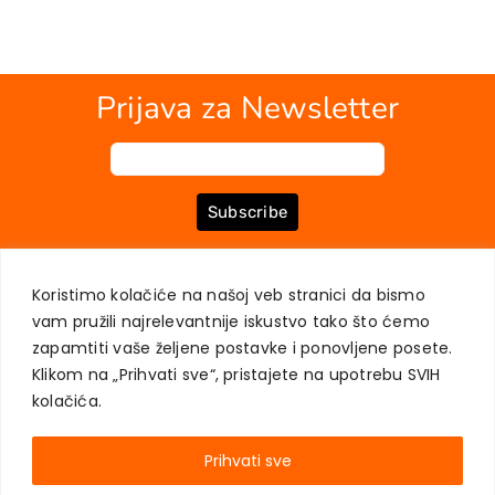
Prijava za Newsletter
Subscribe
Koristimo kolačiće na našoj veb stranici da bismo
O NAMA
KNJIGE
MOJ NALOG
KONTAKT
USLOVI KUPOVINE
vam pružili najrelevantnije iskustvo tako što ćemo
ZAŠTITA PRIVATNOSTI KORISNIKA
zapamtiti vaše željene postavke i ponovljene posete.
Klikom na „Prihvati sve“, pristajete na upotrebu SVIH
kolačića.
Prihvati sve
AKADEMSKA KNJIGA © 2023