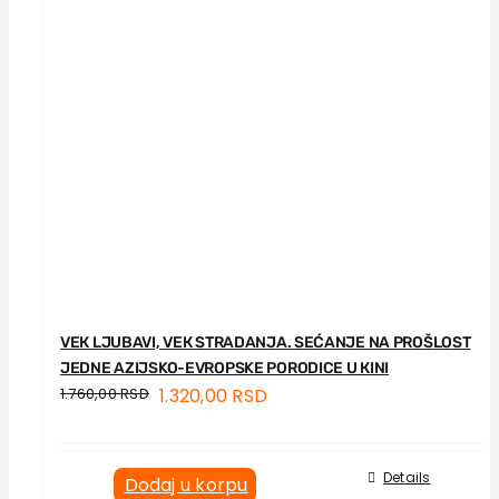
VEК LJUBAVI, VEК STRADANJA. SEĆANJE NA PROŠLOST
JEDNE AZIJSKO-EVROPSKE PORODICE U КINI
1.760,00
RSD
1.320,00
RSD
Details
Dodaj u korpu