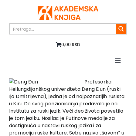
Skip
to
content
0,00 RSD
Toggle
Naviga
Početna
O nama
Profesorka
Heilungđijanškog univerziteta Deng Đun (ruski
Knjige
Ija Dmitrijevna), jedna je od najpoznatijih rusista
U pripremi
u Кini. Do svog penzionisanja predavala je na
Akcija
Institutu za ruski jezik. Veći deo života posvetila
je tom jeziku. Nosilac je Putinove medalje za
Autori
dostignuća u nastavi ruskog jezika i za
Vesti
promociju ruske kulture. Sebe naziva „šavom“ u