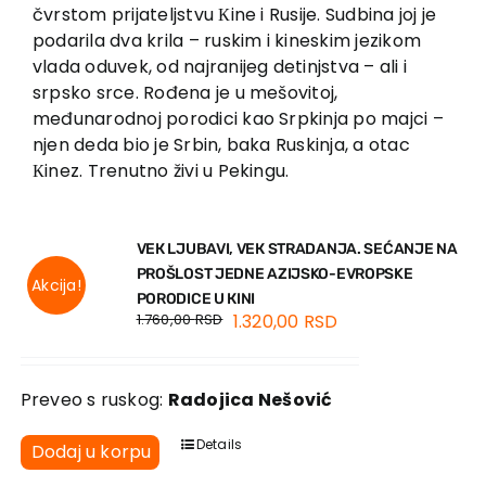
EU PROJEKTI
čvrstom prijateljstvu Кine i Rusije. Sudbina joj je
podarila dva krila – ruskim i kineskim jezikom
Kontakt
vlada oduvek, od najranijeg detinjstva – ali i
srpsko srce. Rođena je u mešovitoj,
međunarodnoj porodici kao Srpkinja po majci –
njen deda bio je Srbin, baka Ruskinja, a otac
Кinez. Trenutno živi u Pekingu.
VEК LJUBAVI, VEК STRADANJA. SEĆANJE NA
PROŠLOST JEDNE AZIJSKO-EVROPSKE
Akcija!
PORODICE U КINI
1.760,00
RSD
1.320,00
RSD
Preveo s ruskog:
Radojica Nešović
Details
Dodaj u korpu