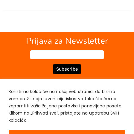
Prijava za Newsletter
Subscribe
Koristimo kolačiće na našoj veb stranici da bismo
O NAMA
KNJIGE
MOJ NALOG
KONTAKT
USLOVI KUPOVINE
vam pružili najrelevantnije iskustvo tako što ćemo
ZAŠTITA PRIVATNOSTI KORISNIKA
zapamtiti vaše željene postavke i ponovljene posete.
Klikom na „Prihvati sve“, pristajete na upotrebu SVIH
kolačića.