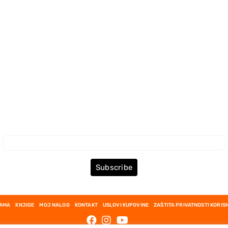
Prijava za Newsletter
Subscribe
NAMA
KNJIGE
MOJ NALOG
KONTAKT
USLOVI KUPOVINE
ZAŠTITA PRIVATNOSTI KORIS