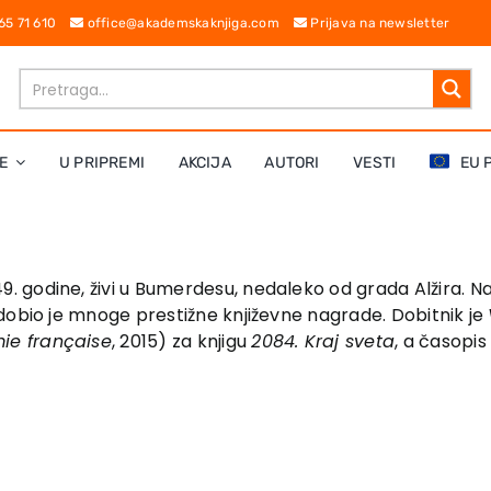
 65 71 610
office@akademskaknjiga.com
Prijava na newsletter
E
U PRIPREMI
AKCIJA
AUTORI
VESTI
EU 
. godine, živi u Bumerdesu, nedaleko od grada Alžira. N
dobio je mnoge prestižne književne nagrade. Dobitnik je
ie française
, 2015) za knjigu
2084. Kraj sveta
, a časopi