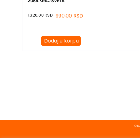
2084 KRAJ SVETA
1.320,00
RSD
990,00
RSD
Dodaj u korpu
O 