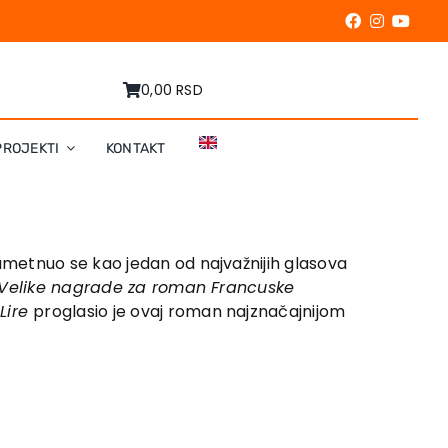
0,00 RSD
PROJEKTI
KONTAKT
ametnuo se kao jedan od najvažnijih glasova
Velike nagrade za roman Francuske
s
Lire
proglasio je ovaj roman najznačajnijom