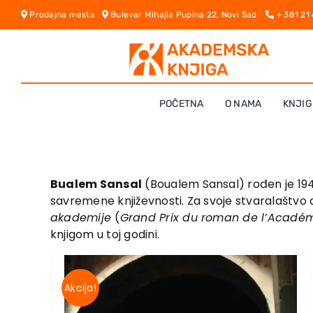
Skip
Prodajna mesta
Bulevar Mihajla Pupina 22, Novi Sad
+ 381 21
to
content
POČETNA
O NAMA
KNJIG
Bualem Sansal
(Boualem Sansal) rođen je 1949
savremene književnosti. Za svoje stvaralaštvo 
akademije
(
Grand Prix du roman de l’Académ
knjigom u toj godini.
Akcija!