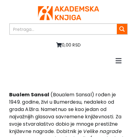
Skip
to
content
0,00 RSD
Toggle
Naviga
Početna
O nama
Knjige
Bualem Sansal
(Boualem Sansal) rođen je
U pripremi
1949. godine, živi u Bumerdesu, nedaleko od
grada Alžira. Nametnuo se kao jedan od
Akcija
najvažnijih glasova savremene književnosti. Za
Autori
svoje stvaralaštvo dobio je mnoge prestižne
Vesti
književne nagrade. Dobitnik je
Velike nagrade