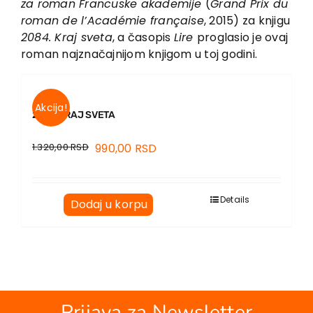
za roman Francuske akademije
(
Grand Prix du
EU PROJEKTI
roman de l’Académie française
, 2015) za knjigu
Kontakt
2084. Kraj sveta
, a časopis
Lire
proglasio je ovaj
roman najznačajnijom knjigom u toj godini.
Akcija!
2084 KRAJ SVETA
1.320,00
RSD
990,00
RSD
Details
Dodaj u korpu
Prijava za Newsletter