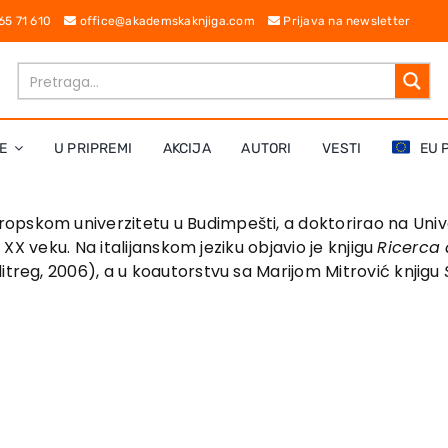
 65 71 610
office@akademskaknjiga.com
Prijava na newsletter
E
U PRIPREMI
AKCIJA
AUTORI
VESTI
EU 
opskom univerzitetu u Budimpešti, a doktorirao na Univer
i XX veku. Na italijanskom jeziku objavio je knjigu
Ricerca 
ditreg, 2006), a u koautorstvu sa Marijom Mitrović knjigu