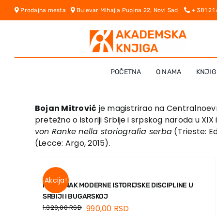
Skip
Prodajna mesta
Bulevar Mihajla Pupina 22, Novi Sad
+ 381 21
to
content
POČETNA
O NAMA
KNJIG
Bojan Mitrović
je magistrirao na Centralnoevr
pretežno o istoriji Srbije i srpskog naroda u XIX 
von Ranke nella storiografia serba
(Trieste: E
(Lecce: Argo, 2015).
Akcija!
NASTANAK MODERNE ISTORIJSKE DISCIPLINE U
SRBIJI I BUGARSKOJ
1.320,00
RSD
990,00
RSD