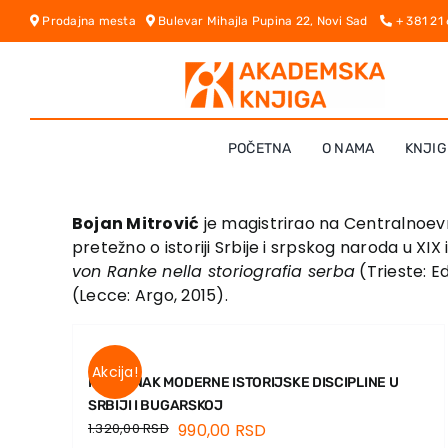
Skip
Prodajna mesta
Bulevar Mihajla Pupina 22, Novi Sad
+ 381 21
to
content
POČETNA
O NAMA
KNJIG
Bojan Mitrović
je magistrirao na Centralnoevr
pretežno o istoriji Srbije i srpskog naroda u XIX 
von Ranke nella storiografia serba
(Trieste: E
(Lecce: Argo, 2015).
Akcija!
NASTANAK MODERNE ISTORIJSKE DISCIPLINE U
SRBIJI I BUGARSKOJ
1.320,00
RSD
990,00
RSD