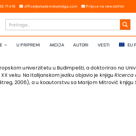
 65 71 610
office@akademskaknjiga.com
Prijava na newsletter
E
U PRIPREMI
AKCIJA
AUTORI
VESTI
EU 
opskom univerzitetu u Budimpešti, a doktorirao na Univer
i XX veku. Na italijanskom jeziku objavio je knjigu
Ricerca 
ditreg, 2006), a u koautorstvu sa Marijom Mitrović knjigu