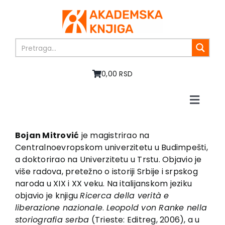
Skip
to
content
0,00 RSD
Toggle
Naviga
Početna
O nama
Bojan Mitrović
je magistrirao na
Centralnoevropskom univerzitetu u Budimpešti,
Knjige
a doktorirao na Univerzitetu u Trstu. Objavio je
U pripremi
više radova, pretežno o istoriji Srbije i srpskog
Akcija
naroda u XIX i XX veku. Na italijanskom jeziku
objavio je knjigu
Ricerca della verità e
Autori
liberazione nazionale
.
Leopold von Ranke nella
Vesti
storiografia serba
(Trieste: Editreg, 2006), a u