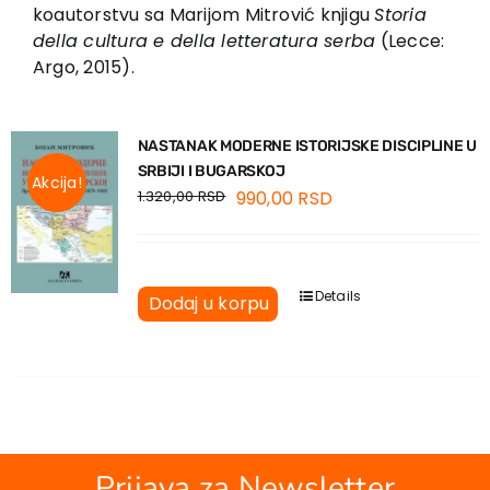
EU PROJEKTI
koautorstvu sa Marijom Mitrović knjigu
Storia
della cultura e della letteratura serba
(Lecce:
Kontakt
Argo, 2015).
NASTANAK MODERNE ISTORIJSKE DISCIPLINE U
SRBIJI I BUGARSKOJ
Akcija!
1.320,00
RSD
990,00
RSD
Details
Dodaj u korpu
Prijava za Newsletter