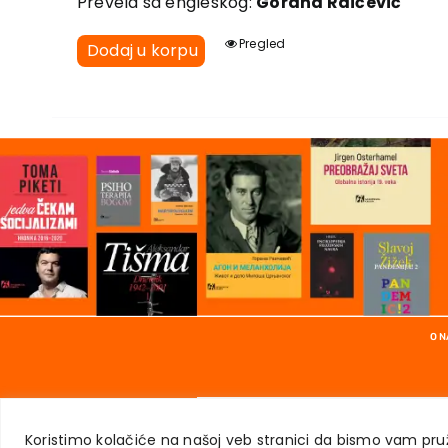
Prevela sa engleskog:
Gorana Raičević
Pregled
Dodaj u korpu
O 
Koristimo kolačiće na našoj veb stranici da bismo vam pruž