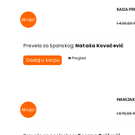
KADA PR
Akcija!
1.430,00
Prevela sa španskog:
Nataša Kovačević
Pregled
Dodaj u korpu
MANIJAK
Akcija!
1.870,00