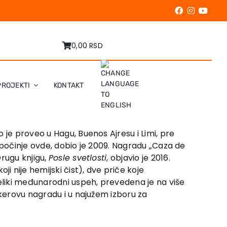
0,00 RSD
PROJEKTI
KONTAKT
 je proveo u Hagu, Buenos Ajresu i Limi, pre
ik počinje ovde, dobio je 2009. Nagradu „Caza de
rugu knjigu,
Posle svetlosti
, objavio je 2016.
ji nije hemijski čist), dve priče koje
eliki međunarodni uspeh, prevedena je na više
ukerovu nagradu i u najužem izboru za