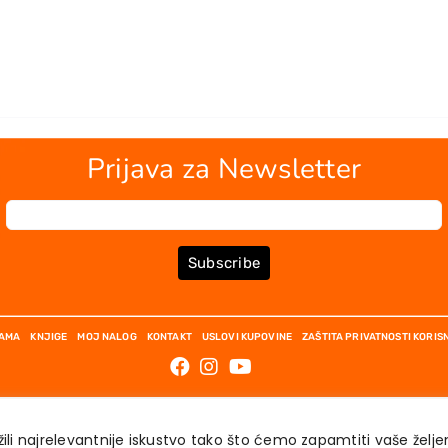
Prijava za Newsletter
Subscribe
NAMA
KNJIGE
MOJ NALOG
KONTAKT
USLOVI KUPOVINE
ZAŠTITA PRIVATNOSTI KORIS
ili najrelevantnije iskustvo tako što ćemo zapamtiti vaše želj