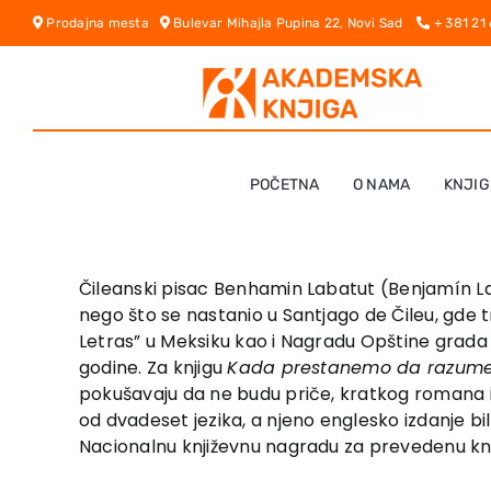
Skip
Prodajna mesta
Bulevar Mihajla Pupina 22, Novi Sad
+ 381 21
to
content
POČETNA
O NAMA
KNJIG
Čileanski pisac Benhamin Labatut (Benjamín Laba
nego što se nastanio u Santjago de Čileu, gde tr
Letras” u Meksiku kao i Nagradu Opštine grada S
godine. Za knjigu
Kada prestanemo da razum
pokušavaju da ne budu priče, kratkog romana i
od dvadeset jezika, a njeno englesko izdanje bi
Nacionalnu književnu nagradu za prevedenu kn