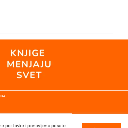
NIKA
ene postavke i ponovljene posete.