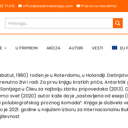
 65 71 610
office@akademskaknjiga.com
Prijava na newsletter
E
U PRIPREMI
AKCIJA
AUTORI
VESTI
EU 
tut, 1980) rođen je u Roterdamu, u Holandiji. Detinjstvo
enutno živi i radi. Za prvu knjigu kratkih priča, Antarkt
antjaga u Čileu za najbolju zbirku pripovedaka (2013). D
emo svet
(2020) autor kaže da je „sastavljena od eseja (ko
 polubiografskog proznog komada”. Knjiga je doživela v
lo je 2021. godine u najužem izboru za internacionalnu B
jiževnost