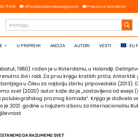
 65 71 610
office@akademskaknjiga.com
Prijava na newsletter
E
U PRIPREMI
AKCIJA
AUTORI
VESTI
EU 
tut, 1980) rođen je u Roterdamu, u Holandiji. Detinjstvo
enutno živi i radi. Za prvu knjigu kratkih priča, Antarkt
antjaga u Čileu za najbolju zbirku pripovedaka (2013). D
emo svet
(2020) autor kaže da je „sastavljena od eseja (ko
 polubiografskog proznog komada”. Knjiga je doživela v
lo je 2021. godine u najužem izboru za internacionalnu B
jiževnost
ESTANEMO DA RAZUMEMO SVET