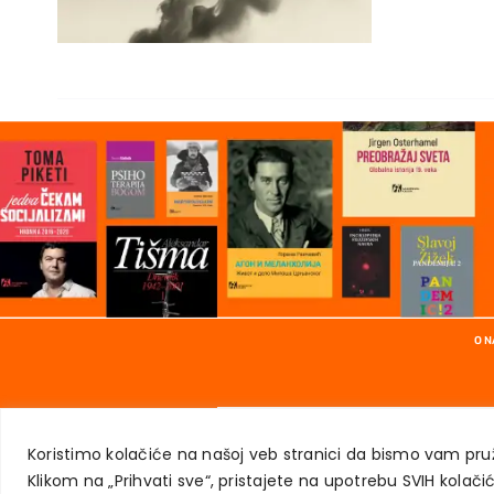
O 
Koristimo kolačiće na našoj veb stranici da bismo vam pruž
Klikom na „Prihvati sve“, pristajete na upotrebu SVIH kolačic