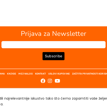
Prijava za Newsletter
Subscribe
NAMA
KNJIGE
MOJ NALOG
KONTAKT
USLOVI KUPOVINE
ZAŠTITA PRIVATNOSTI KORIS
ili najrelevantnije iskustvo tako što ćemo zapamtiti vaše želj
́a.
AKADEMSKA KNJIGA © 2023