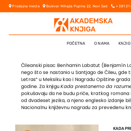
Skip
Prodajna mesta
Bulevar Mihajla Pupina 22, Novi Sad
+ 381 21
to
content
POČETNA
O NAMA
KNJIG
Čileanski pisac Benhamin Labatut (Benjamín Laba
nego što se nastanio u Santjago de Čileu, gde tr
Letras” u Meksiku kao i Nagradu Opštine grada S
godine. Za knjigu
Kada prestanemo da razum
pokušavaju da ne budu priče, kratkog romana i
od dvadeset jezika, a njeno englesko izdanje bi
Nacionalnu književnu nagradu za prevedenu kn
KADA PR