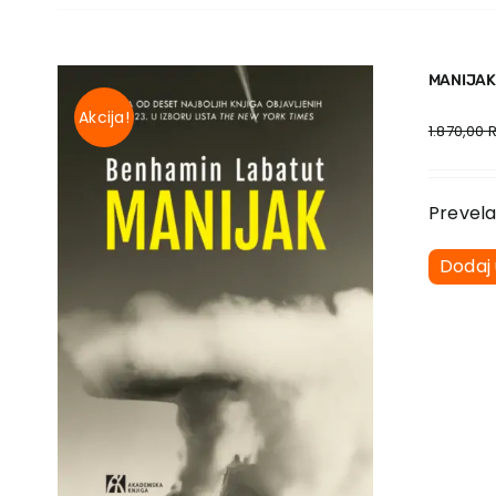
MANIJAK
Akcija!
1.870,00
Prevela
Dodaj