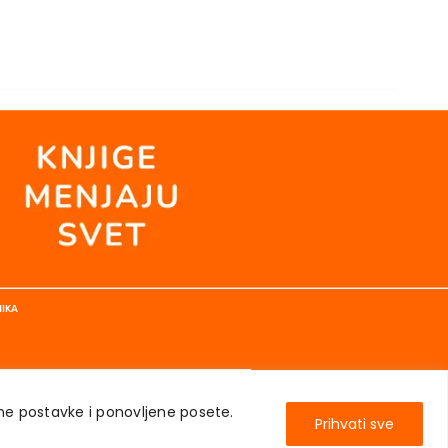
NIKA
ene postavke i ponovljene posete.
Prihvati sve