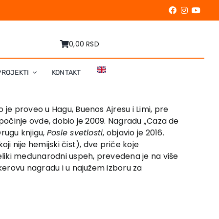
0,00 RSD
PROJEKTI
KONTAKT
 je proveo u Hagu, Buenos Ajresu i Limi, pre
ik počinje ovde, dobio je 2009. Nagradu „Caza de
rugu knjigu,
Posle svetlosti
, objavio je 2016.
ji nije hemijski čist), dve priče koje
eliki međunarodni uspeh, prevedena je na više
ukerovu nagradu i u najužem izboru za