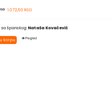
RSD
1.072,50
RSD
 sa španskog:
Nataša Kovačević
Pregled
 u korpu