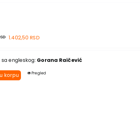
RSD
1.402,50
RSD
 sa engleskog:
Gorana Raičević
Pregled
 u korpu