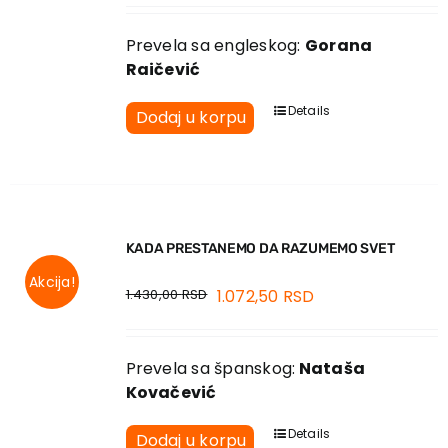
Prevela sa engleskog:
Gorana
Raičević
Details
Dodaj u korpu
KADA PRESTANEMO DA RAZUMEMO SVET
Akcija!
1.430,00
RSD
1.072,50
RSD
Prevela sa španskog:
Nataša
Kovačević
Details
Dodaj u korpu