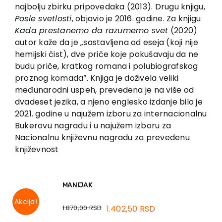
EU PROJEKTI
najbolju zbirku pripovedaka (2013). Drugu knjigu,
Posle svetlosti
, objavio je 2016. godine. Za knjigu
Kontakt
Kada prestanemo da razumemo svet
(2020)
autor kaže da je „sastavljena od eseja (koji nije
hemijski čist), dve priče koje pokušavaju da ne
budu priče, kratkog romana i polubiografskog
proznog komada”. Knjiga je doživela veliki
međunarodni uspeh, prevedena je na više od
dvadeset jezika, a njeno englesko izdanje bilo je
2021. godine u najužem izboru za internacionalnu
Bukerovu nagradu i u najužem izboru za
Nacionalnu književnu nagradu za prevedenu
književnost
MANIJAK
Akcija!
1.870,00
RSD
1.402,50
RSD