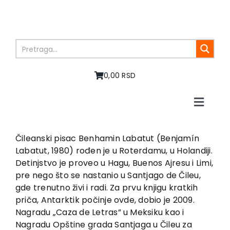
Skip
to
content
0,00 RSD
Toggle
Naviga
Početna
O nama
Čileanski pisac Benhamin Labatut (Benjamín
Labatut, 1980) rođen je u Roterdamu, u Holandiji.
Knjige
Detinjstvo je proveo u Hagu, Buenos Ajresu i Limi,
U pripremi
pre nego što se nastanio u Santjago de Čileu,
Akcija
gde trenutno živi i radi. Za prvu knjigu kratkih
priča, Antarktik počinje ovde, dobio je 2009.
Autori
Nagradu „Caza de Letras” u Meksiku kao i
Vesti
Nagradu Opštine grada Santjaga u Čileu za