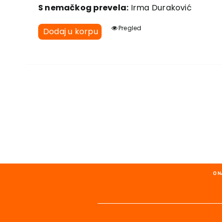
S nemačkog prevela:
Irma Duraković
Pregled
Dodaj u korpu
O 