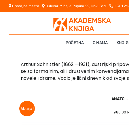
Skip
Prodajna mesta
Bulevar Mihajla Pupina 22, Novi Sad
+ 381 21
to
content
POČETNA
O NAMA
KNJIG
Arthur Schnitzler (1862 —1931), austrijski pr
se sa formalnim, ali i društvenim konvencijama.
novele i drame. Vodio je lični dnevnik od svo
ANATOL.
Akcija!
1.980,00