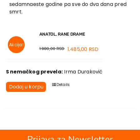
EU PROJEKTI
sedamnaeste godine pa sve do dva dana pred
smrt.
Kontakt
ANATOL. RANE DRAME
Akcija!
1.980,00
RSD
1.485,00
RSD
S nemačkog prevela:
Irma Duraković
Details
Dodaj u korpu
Prijava za Newsletter