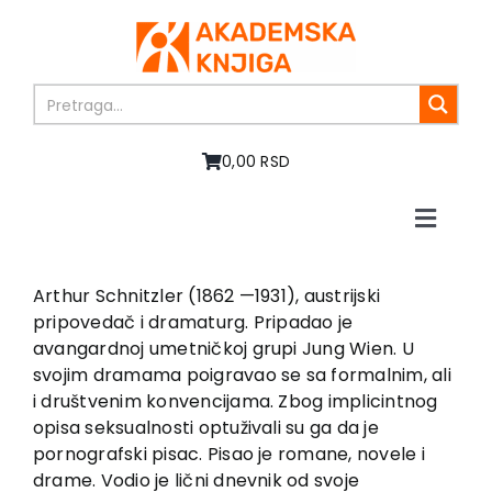
Skip
to
content
0,00 RSD
Toggle
Naviga
Početna
O nama
Arthur Schnitzler (1862 —1931), austrijski
pripovedač i dramaturg. Pripadao je
Knjige
avangardnoj umetničkoj grupi Jung Wien. U
U pripremi
svojim dramama poigravao se sa formalnim, ali
Akcija
i društvenim konvencijama. Zbog implicintnog
opisa seksualnosti optuživali su ga da je
Autori
pornografski pisac. Pisao je romane, novele i
Vesti
drame. Vodio je lični dnevnik od svoje