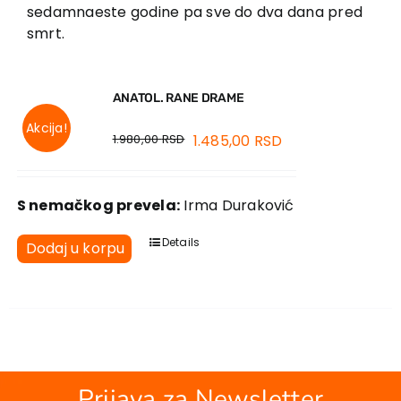
EU PROJEKTI
sedamnaeste godine pa sve do dva dana pred
smrt.
Kontakt
ANATOL. RANE DRAME
Akcija!
1.980,00
RSD
1.485,00
RSD
S nemačkog prevela:
Irma Duraković
Details
Dodaj u korpu
Prijava za Newsletter