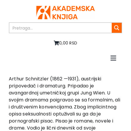
Skip
to
content
0,00 RSD
Toggle
Naviga
Početna
O nama
Arthur Schnitzler (1862 —1931), austrijski
pripovedač i dramaturg. Pripadao je
Knjige
avangardnoj umetničkoj grupi Jung Wien. U
U pripremi
svojim dramama poigravao se sa formalnim, ali
Akcija
i društvenim konvencijama. Zbog implicintnog
opisa seksualnosti optuživali su ga da je
Autori
pornografski pisac. Pisao je romane, novele i
Vesti
drame. Vodio je lični dnevnik od svoje