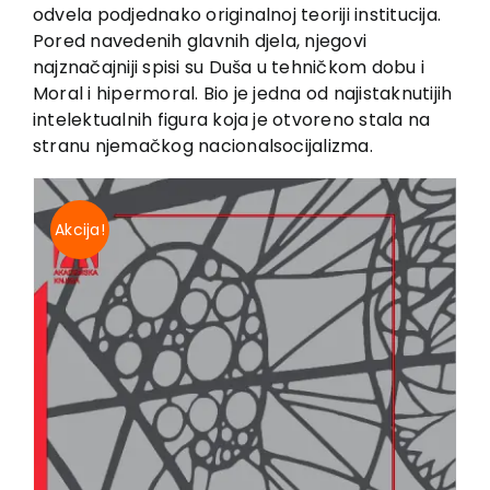
EU PROJEKTI
odvela podjednako originalnoj teoriji institucija.
Pored navedenih glavnih djela, njegovi
Kontakt
najznačajniji spisi su Duša u tehničkom dobu i
Moral i hipermoral. Bio je jedna od najistaknutijih
intelektualnih figura koja je otvoreno stala na
stranu njemačkog nacionalsocijalizma.
Akcija!