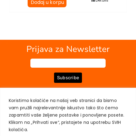
Details
Dodaj u korpu
Prijava za Newsletter
Subscribe
Koristimo kolačiće na našoj veb stranici da bismo
O NAMA
KNJIGE
MOJ NALOG
KONTAKT
USLOVI KUPOVINE
vam pružili najrelevantnije iskustvo tako što ćemo
ZAŠTITA PRIVATNOSTI KORISNIKA
zapamtiti vaše željene postavke i ponovljene posete.
Klikom na „Prihvati sve“, pristajete na upotrebu SVIH
kolačića.