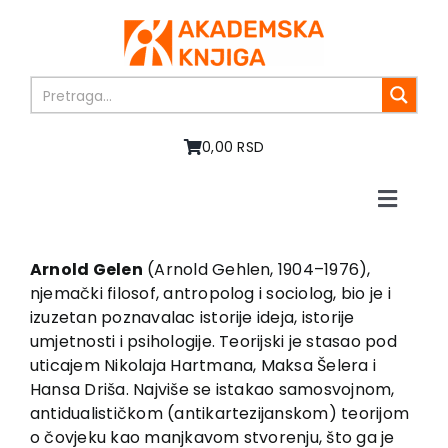
Skip
to
content
0,00 RSD
Toggle
Naviga
Početna
O nama
Arnold Gelen
(Arnold Gehlen, 1904–1976),
njemački filosof, antropolog i sociolog, bio je i
Knjige
izuzetan poznavalac istorije ideja, istorije
U pripremi
umjetnosti i psihologije. Teorijski je stasao pod
Akcija
uticajem Nikolaja Hartmana, Maksa Šelera i
Hansa Driša. Najviše se istakao samosvojnom,
Autori
antidualističkom (antikartezijanskom) teorijom
Vesti
o čovjeku kao manjkavom stvorenju, što ga je